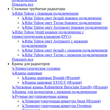
Показать все
Стальные трубчатые радиаторы
↳
Rifar Tubog с боковым подключением
↳
Rifar Tubog цвет белый боковое подключение
↳
Rifar Tubog цвет Титан боковое подключение
↳
Rifar Tubog цвет Антрацит боковое подключение
↳
Rifar Tubog Ventil нижнее подключение с
термостатическим клапаном (DV1)
↳
Rifar Tubog цвет Антрацит с нижним
подключением
↳
Rifar Tubog цвет белый с нижним подключением
↳
Rifar Tubog цвет Титан с нижним подключением
Показать все
Краны для радиаторов
↳
Термостатические головки
↳
Краны шаровые
↳
Краны шаровые Bugatti (Италия)
↳
Краны шаровые STOUT (Италия)
↳
Дисковые краны Rubinetterie Bresciane Eurofly (Италия)
↳
Краны для радиаторов с нижним подключением
↳
Ручные регулировочные краны
↳
Терморегулирующая арматура Stout (Италия)
↳
Терморегулирующая арматура Oventrop