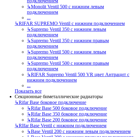
подключением
↳
Monolit Ventil 500 с нижним левым
подключением
...
↳
RIFAR SUPREMO Ventil с нижним подключением
↳
Supremo Ventil 350 с нижним левым
подключением
↳
Supremo Ventil 350 с нижним правым
подключением
↳
Supremo Ventil 500 с нижним левым
подключением
↳
Supremo Ventil 500 с нижним правым
подключением
↳
RIFAR Supremo Ventil 500 VR цвет Антрацит с
нижним подключением
...
Показать все
Секционные биметаллические радиаторы
↳
Rifar Base боковое подключение
↳
Rifar Base 500 боковое подключение
↳
Rifar Base 350 боковое подключение
↳
Rifar Base 200 боковое подключение
↳
RIfar Base Ventil с нижним подключением
↳
Base Ventil 200 с нижним левым подключением