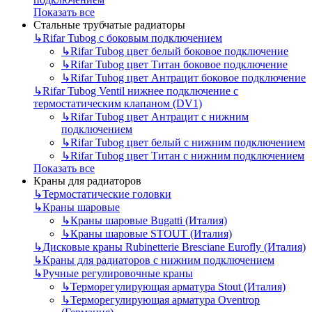
Показать все
Стальные трубчатые радиаторы
↳
Rifar Tubog с боковым подключением
↳
Rifar Tubog цвет белый боковое подключение
↳
Rifar Tubog цвет Титан боковое подключение
↳
Rifar Tubog цвет Антрацит боковое подключение
↳
Rifar Tubog Ventil нижнее подключение с
термостатическим клапаном (DV1)
↳
Rifar Tubog цвет Антрацит с нижним
подключением
↳
Rifar Tubog цвет белый с нижним подключением
↳
Rifar Tubog цвет Титан с нижним подключением
Показать все
Краны для радиаторов
↳
Термостатические головки
↳
Краны шаровые
↳
Краны шаровые Bugatti (Италия)
↳
Краны шаровые STOUT (Италия)
↳
Дисковые краны Rubinetterie Bresciane Eurofly (Италия)
↳
Краны для радиаторов с нижним подключением
↳
Ручные регулировочные краны
↳
Терморегулирующая арматура Stout (Италия)
↳
Терморегулирующая арматура Oventrop