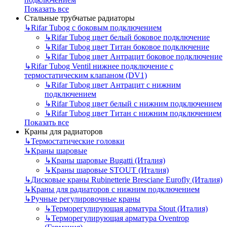
Показать все
Стальные трубчатые радиаторы
↳
Rifar Tubog с боковым подключением
↳
Rifar Tubog цвет белый боковое подключение
↳
Rifar Tubog цвет Титан боковое подключение
↳
Rifar Tubog цвет Антрацит боковое подключение
↳
Rifar Tubog Ventil нижнее подключение с
термостатическим клапаном (DV1)
↳
Rifar Tubog цвет Антрацит с нижним
подключением
↳
Rifar Tubog цвет белый с нижним подключением
↳
Rifar Tubog цвет Титан с нижним подключением
Показать все
Краны для радиаторов
↳
Термостатические головки
↳
Краны шаровые
↳
Краны шаровые Bugatti (Италия)
↳
Краны шаровые STOUT (Италия)
↳
Дисковые краны Rubinetterie Bresciane Eurofly (Италия)
↳
Краны для радиаторов с нижним подключением
↳
Ручные регулировочные краны
↳
Терморегулирующая арматура Stout (Италия)
↳
Терморегулирующая арматура Oventrop