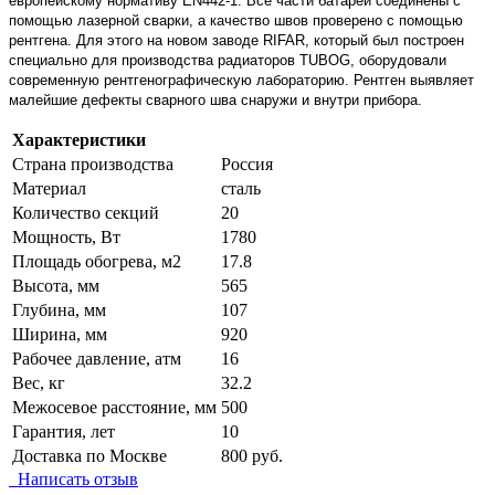
европейскому нормативу EN442-1. Все части батареи соединены с
помощью лазерной сварки, а качество швов проверено с помощью
рентгена. Для этого на новом заводе RIFAR, который был построен
специально для производства радиаторов TUBOG, оборудовали
современную рентгенографическую лабораторию. Рентген выявляет
малейшие дефекты сварного шва снаружи и внутри прибора.
Характеристики
Страна производства
Россия
Материал
сталь
Количество секций
20
Мощность, Вт
1780
Площадь обогрева, м2
17.8
Высота, мм
565
Глубина, мм
107
Ширина, мм
920
Рабочее давление, атм
16
Вес, кг
32.2
Межосевое расстояние, мм
500
Гарантия, лет
10
Доставка по Москве
800 руб.
Написать отзыв