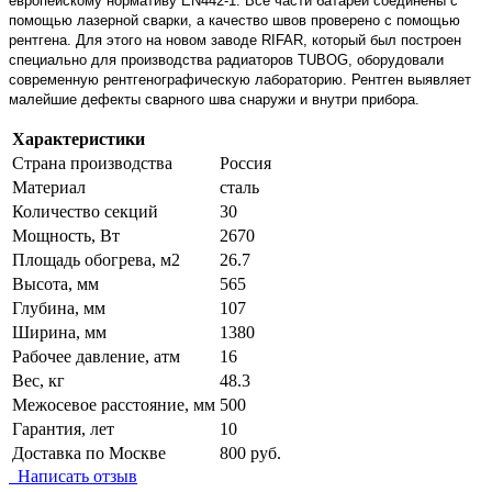
европейскому нормативу EN442-1. Все части батареи соединены с
помощью лазерной сварки, а качество швов проверено с помощью
рентгена. Для этого на новом заводе RIFAR, который был построен
специально для производства радиаторов TUBOG, оборудовали
современную рентгенографическую лабораторию. Рентген выявляет
малейшие дефекты сварного шва снаружи и внутри прибора.
Характеристики
Страна производства
Россия
Материал
сталь
Количество секций
30
Мощность, Вт
2670
Площадь обогрева, м2
26.7
Высота, мм
565
Глубина, мм
107
Ширина, мм
1380
Рабочее давление, атм
16
Вес, кг
48.3
Межосевое расстояние, мм
500
Гарантия, лет
10
Доставка по Москве
800 руб.
Написать отзыв