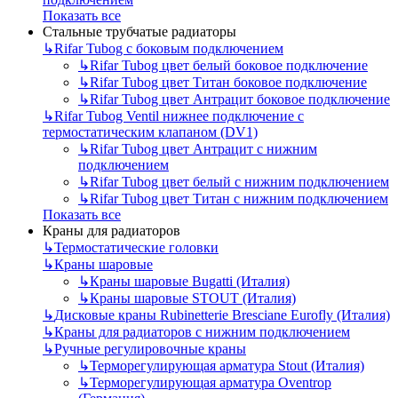
Показать все
Стальные трубчатые радиаторы
↳
Rifar Tubog с боковым подключением
↳
Rifar Tubog цвет белый боковое подключение
↳
Rifar Tubog цвет Титан боковое подключение
↳
Rifar Tubog цвет Антрацит боковое подключение
↳
Rifar Tubog Ventil нижнее подключение с
термостатическим клапаном (DV1)
↳
Rifar Tubog цвет Антрацит с нижним
подключением
↳
Rifar Tubog цвет белый с нижним подключением
↳
Rifar Tubog цвет Титан с нижним подключением
Показать все
Краны для радиаторов
↳
Термостатические головки
↳
Краны шаровые
↳
Краны шаровые Bugatti (Италия)
↳
Краны шаровые STOUT (Италия)
↳
Дисковые краны Rubinetterie Bresciane Eurofly (Италия)
↳
Краны для радиаторов с нижним подключением
↳
Ручные регулировочные краны
↳
Терморегулирующая арматура Stout (Италия)
↳
Терморегулирующая арматура Oventrop