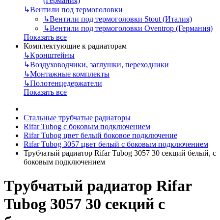
(Германия)
↳
Вентили под термоголовки
↳
Вентили под термоголовки Stout (Италия)
↳
Вентили под термоголовки Oventrop (Германия)
Показать все
Комплектующие к радиаторам
↳
Кронштейны
↳
Воздуховодчики, заглушки, переходники
↳
Монтажные комплекты
↳
Полотенцедержатели
Показать все
Стальные трубчатые радиаторы
Rifar Tubog с боковым подключением
Rifar Tubog цвет белый боковое подключение
Rifar Tubog 3057 цвет белый с боковым подключением
Трубчатый радиатор Rifar Tubog 3057 30 секций белый, с
боковым подключением
Трубчатый радиатор Rifar
Tubog 3057 30 секций с