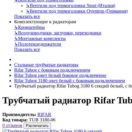
↳
Вентили под термоголовки Stout (Италия)
↳
Вентили под термоголовки Oventrop (Германия)
Показать все
Комплектующие к радиаторам
↳
Кронштейны
↳
Воздуховодчики, заглушки, переходники
↳
Монтажные комплекты
↳
Полотенцедержатели
Показать все
Стальные трубчатые радиаторы
Rifar Tubog с боковым подключением
Rifar Tubog цвет белый боковое подключение
Rifar Tubog 3180 цвет белый с боковым подключением
Трубчатый радиатор Rifar Tubog 3180 6 секций белый, с
Трубчатый радиатор Rifar Tub
Производитель:
RIFAR
Код товара:
TUB 3180-06
0 отзывов
Распечатать