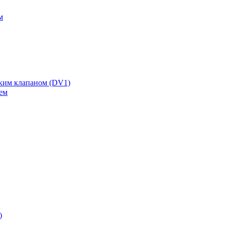
м
ским клапаном (DV1)
ем
)