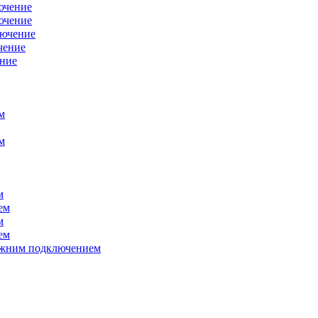
ючение
ючение
лючение
чение
ение
м
м
м
ем
м
ем
нижним подключением