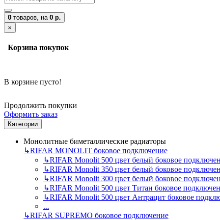
0
товаров,
на
0 р.
×
Корзина покупок
В корзине пусто!
Продолжить покупки
Оформить заказ
Категории
Монолитные биметаллические радиаторы
↳
RIFAR MONOLIT боковое подключение
↳
RIFAR Monolit 500 цвет белый боковое подключе
↳
RIFAR Monolit 350 цвет белый боковое подключе
↳
RIFAR Monolit 300 цвет белый боковое подключе
↳
RIFAR Monolit 500 цвет Титан боковое подключе
↳
RIFAR Monolit 500 цвет Антрацит боковое подкл
...
↳
RIFAR SUPREMO боковое подключение