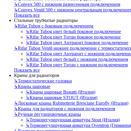
↳
Convex 500 с нижним разнесенным подключением
↳
Convex Ventil 500 с нижним центральным подключение
Показать все
Стальные трубчатые радиаторы
↳
Rifar Tubog с боковым подключением
↳
Rifar Tubog цвет белый боковое подключение
↳
Rifar Tubog цвет Титан боковое подключение
↳
Rifar Tubog цвет Антрацит боковое подключение
↳
Rifar Tubog Ventil нижнее подключение с термостатиче
↳
Rifar Tubog цвет Антрацит с нижним подключени
↳
Rifar Tubog цвет белый с нижним подключением
↳
Rifar Tubog цвет Титан с нижним подключением
Показать все
Краны для радиаторов
↳
Термостатические головки
↳
Краны шаровые
↳
Краны шаровые Bugatti (Италия)
↳
Краны шаровые STOUT (Италия)
↳
Дисковые краны Rubinetterie Bresciane Eurofly (Италия)
↳
Краны для радиаторов с нижним подключением
↳
Ручные регулировочные краны
↳
Терморегулирующая арматура Stout (Италия)
↳
Терморегулирующая арматура Oventrop (Германия
↳
Вентили под термоголовки