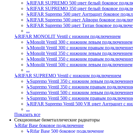
↳
RIFAR SUPREMO 500 цвет белый боковое подкл
↳
RIFAR SUPREMO 350 цвет белый боковое подкл
↳
RIFAR Supremo 500 цвет Антрацит боковое подк
↳
RIFAR Supremo 500 цвет Айвори боковое подклю
↳
RIFAR Supremo 500 цвет Титан боковое подключ
...
↳
RIFAR MONOLIT Ventil с нижним подключением
↳
Monolit Ventil 300 с нижним левым подключением
↳
Monolit Ventil 300 с нижним правым подключение
↳
Monolit Ventil 350 с нижним левым подключением
↳
Monolit Ventil 350 с нижним правым подключение
↳
Monolit Ventil 500 с нижним левым подключением
...
↳
RIFAR SUPREMO Ventil с нижним подключением
↳
Supremo Ventil 350 с нижним левым подключение
↳
Supremo Ventil 350 с нижним правым подключени
↳
Supremo Ventil 500 с нижним левым подключение
↳
Supremo Ventil 500 с нижним правым подключени
↳
RIFAR Supremo Ventil 500 VR цвет Антрацит с 
...
Показать все
Секционные биметаллические радиаторы
↳
Rifar Base боковое подключение
↳
Rifar Base 500 боковое подключение