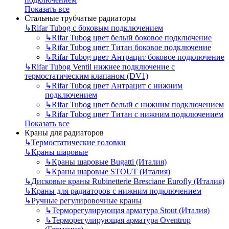
Показать все
Стальные трубчатые радиаторы
↳
Rifar Tubog с боковым подключением
↳
Rifar Tubog цвет белый боковое подключение
↳
Rifar Tubog цвет Титан боковое подключение
↳
Rifar Tubog цвет Антрацит боковое подключение
↳
Rifar Tubog Ventil нижнее подключение с
термостатическим клапаном (DV1)
↳
Rifar Tubog цвет Антрацит с нижним
подключением
↳
Rifar Tubog цвет белый с нижним подключением
↳
Rifar Tubog цвет Титан с нижним подключением
Показать все
Краны для радиаторов
↳
Термостатические головки
↳
Краны шаровые
↳
Краны шаровые Bugatti (Италия)
↳
Краны шаровые STOUT (Италия)
↳
Дисковые краны Rubinetterie Bresciane Eurofly (Италия)
↳
Краны для радиаторов с нижним подключением
↳
Ручные регулировочные краны
↳
Терморегулирующая арматура Stout (Италия)
↳
Терморегулирующая арматура Oventrop