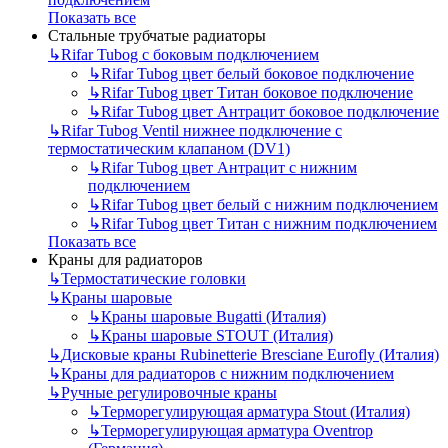
Показать все
Стальные трубчатые радиаторы
↳
Rifar Tubog с боковым подключением
↳
Rifar Tubog цвет белый боковое подключение
↳
Rifar Tubog цвет Титан боковое подключение
↳
Rifar Tubog цвет Антрацит боковое подключение
↳
Rifar Tubog Ventil нижнее подключение с
термостатическим клапаном (DV1)
↳
Rifar Tubog цвет Антрацит с нижним
подключением
↳
Rifar Tubog цвет белый с нижним подключением
↳
Rifar Tubog цвет Титан с нижним подключением
Показать все
Краны для радиаторов
↳
Термостатические головки
↳
Краны шаровые
↳
Краны шаровые Bugatti (Италия)
↳
Краны шаровые STOUT (Италия)
↳
Дисковые краны Rubinetterie Bresciane Eurofly (Италия)
↳
Краны для радиаторов с нижним подключением
↳
Ручные регулировочные краны
↳
Терморегулирующая арматура Stout (Италия)
↳
Терморегулирующая арматура Oventrop