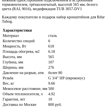
нижним односторонним подключением и встроенным
термовентилем, трёхколончатый, высотой 565 мм, белого
цвета (RAL 9016), модификация TUB 3057-DV1
Каждому покупателю в подарок набор кронштейнов для Rifar
Tubog.
Характеристики
Материал
сталь
Количество секций
6
Мощность, Вт
618
Площадь обогрева, м2
6.18
Высота, мм
565
Глубина, мм
107
Ширина, мм
276
Давление на разрыв, атм
более 80
Резьба
G 3/4" НР (евроконус)
Вес, кг
9.66
Межосевое расстояние, мм
500
Объем теплоносителя, л
4.92
Гарантия, лет
10
Доставка по Москве
800 руб.