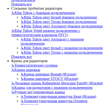
Показать все
Стальные трубчатые радиаторы
↳
Rifar Tubog с боковым подключением
↳
Rifar Tubog цвет белый боковое подключение
↳
Rifar Tubog цвет Титан боковое подключение
↳
Rifar Tubog цвет Антрацит боковое подключение
↳
Rifar Tubog Ventil нижнее подключение с
термостатическим клапаном (DV1)
↳
Rifar Tubog цвет Антрацит с нижним
подключением
↳
Rifar Tubog цвет белый с нижним подключением
↳
Rifar Tubog цвет Титан с нижним подключением
Показать все
Краны для радиаторов
↳
Термостатические головки
↳
Краны шаровые
↳
Краны шаровые Bugatti (Италия)
↳
Краны шаровые STOUT (Италия)
↳
Дисковые краны Rubinetterie Bresciane Eurofly (Италия)
↳
Краны для радиаторов с нижним подключением
↳
Ручные регулировочные краны
↳
Терморегулирующая арматура Stout (Италия)
↳
Терморегулирующая арматура Oventrop