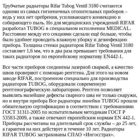
Трубчатые радиаторы Rifar Tubog Ventil 3180 считаются
одними из самых гигиеничных отопительных приборов –
ведь у них нет оребрения, усиливающего конвекцию и
собирающего пыль. Но для медицинских учреждений RIFAR
разработал TUBOG в специальном исполнении MEDICAL.
Расстояние между его секциями сделали ещё больше, чтобы
было удобнее проводить влажную уборку и дезинфекцию
прибора. Толщина стенки радиаторов Rifar Tubog Ventil 3180
составляет 1,6 мм, что в два раза превышает требования для
таких радиаторов по европейскому нормативу EN442-1.
Все части приборов соединены лазерной сваркой, а качество
швов проверяют с помощью рентгена. Для этого на новом
заводе RIFAR, построенном специально для производства
радиаторов TUBOG, оборудовали современную
рентгенографическую лабораторию. Рентген позволяет
выявлять малейшие дефекты сварного шва не только снаружи,
но и внутри прибора Все радиаторы линейки TUBOG прошли
обязательную сертификацию в соответствии с требованиями
ГОСТ 31311-2005 по испытательным методикам ГОСТ Р
53583-2009, а также отвечают европейским нормам EN 442-1.
Приборы рассчитаны на длительный срок службы – до 25 лет,
а гарантия на них действует в течение 10 лет. Радиаторы
RIFAR TUBOG застрахованы СПАО «Ингосстрах».