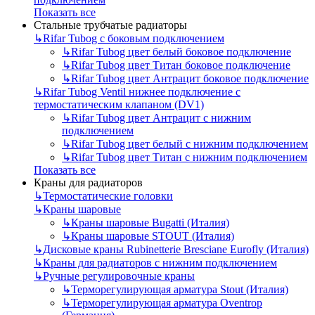
Показать все
Стальные трубчатые радиаторы
↳
Rifar Tubog с боковым подключением
↳
Rifar Tubog цвет белый боковое подключение
↳
Rifar Tubog цвет Титан боковое подключение
↳
Rifar Tubog цвет Антрацит боковое подключение
↳
Rifar Tubog Ventil нижнее подключение с
термостатическим клапаном (DV1)
↳
Rifar Tubog цвет Антрацит с нижним
подключением
↳
Rifar Tubog цвет белый с нижним подключением
↳
Rifar Tubog цвет Титан с нижним подключением
Показать все
Краны для радиаторов
↳
Термостатические головки
↳
Краны шаровые
↳
Краны шаровые Bugatti (Италия)
↳
Краны шаровые STOUT (Италия)
↳
Дисковые краны Rubinetterie Bresciane Eurofly (Италия)
↳
Краны для радиаторов с нижним подключением
↳
Ручные регулировочные краны
↳
Терморегулирующая арматура Stout (Италия)
↳
Терморегулирующая арматура Oventrop