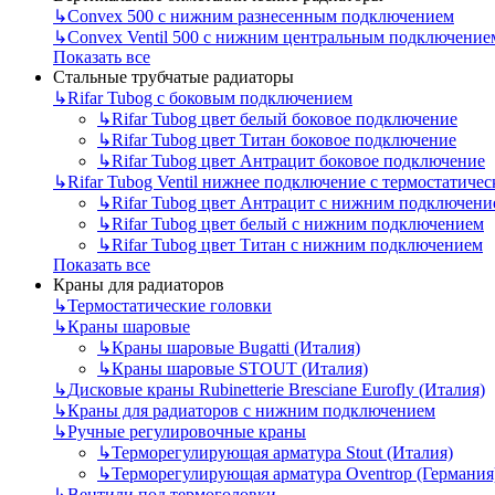
↳
Convex 500 с нижним разнесенным подключением
↳
Convex Ventil 500 с нижним центральным подключение
Показать все
Стальные трубчатые радиаторы
↳
Rifar Tubog с боковым подключением
↳
Rifar Tubog цвет белый боковое подключение
↳
Rifar Tubog цвет Титан боковое подключение
↳
Rifar Tubog цвет Антрацит боковое подключение
↳
Rifar Tubog Ventil нижнее подключение с термостатиче
↳
Rifar Tubog цвет Антрацит с нижним подключени
↳
Rifar Tubog цвет белый с нижним подключением
↳
Rifar Tubog цвет Титан с нижним подключением
Показать все
Краны для радиаторов
↳
Термостатические головки
↳
Краны шаровые
↳
Краны шаровые Bugatti (Италия)
↳
Краны шаровые STOUT (Италия)
↳
Дисковые краны Rubinetterie Bresciane Eurofly (Италия)
↳
Краны для радиаторов с нижним подключением
↳
Ручные регулировочные краны
↳
Терморегулирующая арматура Stout (Италия)
↳
Терморегулирующая арматура Oventrop (Германия
↳
Вентили под термоголовки