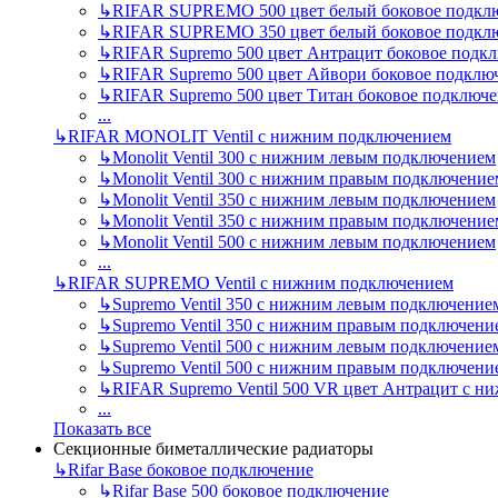
↳
RIFAR SUPREMO 500 цвет белый боковое подкл
↳
RIFAR SUPREMO 350 цвет белый боковое подкл
↳
RIFAR Supremo 500 цвет Антрацит боковое подк
↳
RIFAR Supremo 500 цвет Айвори боковое подклю
↳
RIFAR Supremo 500 цвет Титан боковое подключ
...
↳
RIFAR MONOLIT Ventil с нижним подключением
↳
Monolit Ventil 300 с нижним левым подключением
↳
Monolit Ventil 300 с нижним правым подключение
↳
Monolit Ventil 350 с нижним левым подключением
↳
Monolit Ventil 350 с нижним правым подключение
↳
Monolit Ventil 500 с нижним левым подключением
...
↳
RIFAR SUPREMO Ventil с нижним подключением
↳
Supremo Ventil 350 с нижним левым подключение
↳
Supremo Ventil 350 с нижним правым подключени
↳
Supremo Ventil 500 с нижним левым подключение
↳
Supremo Ventil 500 с нижним правым подключени
↳
RIFAR Supremo Ventil 500 VR цвет Антрацит с 
...
Показать все
Секционные биметаллические радиаторы
↳
Rifar Base боковое подключение
↳
Rifar Base 500 боковое подключение