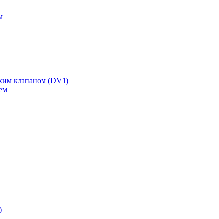
м
ским клапаном (DV1)
ем
)