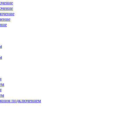
ючение
ючение
лючение
чение
ение
м
м
м
ем
м
ем
нижним подключением