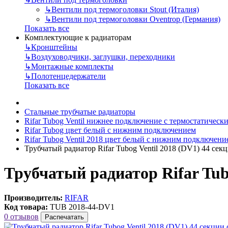
↳
Вентили под термоголовки Stout (Италия)
↳
Вентили под термоголовки Oventrop (Германия)
Показать все
Комплектующие к радиаторам
↳
Кронштейны
↳
Воздуховодчики, заглушки, переходники
↳
Монтажные комплекты
↳
Полотенцедержатели
Показать все
Стальные трубчатые радиаторы
Rifar Tubog Ventil нижнее подключение с термостатичес
Rifar Tubog цвет белый с нижним подключением
Rifar Tubog Ventil 2018 цвет белый с нижним подключени
Трубчатый радиатор Rifar Tubog Ventil 2018 (DV1) 44 с
Трубчатый радиатор Rifar Tub
Производитель:
RIFAR
Код товара:
TUB 2018-44-DV1
0 отзывов
Распечатать