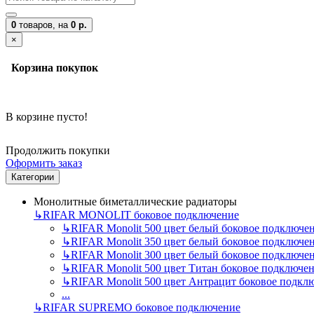
0
товаров,
на
0 р.
×
Корзина покупок
В корзине пусто!
Продолжить покупки
Оформить заказ
Категории
Монолитные биметаллические радиаторы
↳
RIFAR MONOLIT боковое подключение
↳
RIFAR Monolit 500 цвет белый боковое подключе
↳
RIFAR Monolit 350 цвет белый боковое подключе
↳
RIFAR Monolit 300 цвет белый боковое подключе
↳
RIFAR Monolit 500 цвет Титан боковое подключе
↳
RIFAR Monolit 500 цвет Антрацит боковое подкл
...
↳
RIFAR SUPREMO боковое подключение