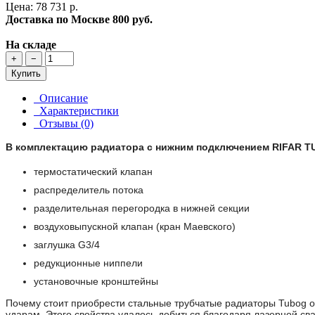
Цена: 78 731 р.
Доставка по Москве
800 руб.
На складе
+
−
Купить
Описание
Характеристики
Отзывы (0)
В комплектацию радиатора с нижним подключением RIFAR T
термостатический клапан
распределитель потока
разделительная перегородка в нижней секции
воздуховыпускной клапан (кран Маевского)
заглушка G3/4
редукционные ниппели
установочные кронштейны
Почему стоит приобрести стальные трубчатые радиаторы Tubog 
ударам. Этого свойства удалось добиться благодаря лазерной 