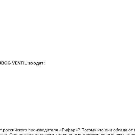
UBOG VENTIL входят:
от российского производителя «Рифар»? Потому что они обладают
сварке. Она позволяет создать утолщенные межсекционные швы, в