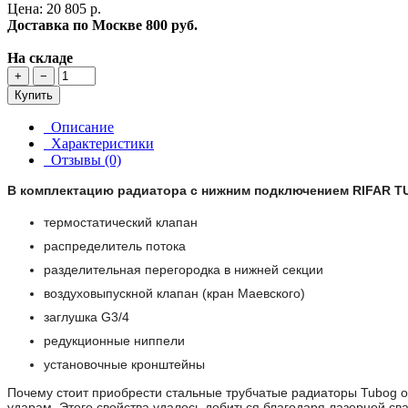
Цена: 20 805 р.
Доставка по Москве
800 руб.
На складе
+
−
Купить
Описание
Характеристики
Отзывы (0)
В комплектацию радиатора с нижним подключением RIFAR T
термостатический клапан
распределитель потока
разделительная перегородка в нижней секции
воздуховыпускной клапан (кран Маевского)
заглушка G3/4
редукционные ниппели
установочные кронштейны
Почему стоит приобрести стальные трубчатые радиаторы Tubog 
ударам. Этого свойства удалось добиться благодаря лазерной 