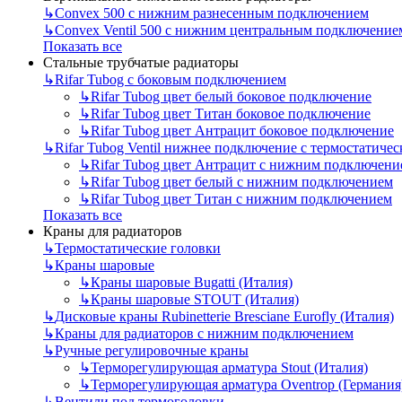
↳
Convex 500 с нижним разнесенным подключением
↳
Convex Ventil 500 с нижним центральным подключение
Показать все
Стальные трубчатые радиаторы
↳
Rifar Tubog с боковым подключением
↳
Rifar Tubog цвет белый боковое подключение
↳
Rifar Tubog цвет Титан боковое подключение
↳
Rifar Tubog цвет Антрацит боковое подключение
↳
Rifar Tubog Ventil нижнее подключение с термостатиче
↳
Rifar Tubog цвет Антрацит с нижним подключени
↳
Rifar Tubog цвет белый с нижним подключением
↳
Rifar Tubog цвет Титан с нижним подключением
Показать все
Краны для радиаторов
↳
Термостатические головки
↳
Краны шаровые
↳
Краны шаровые Bugatti (Италия)
↳
Краны шаровые STOUT (Италия)
↳
Дисковые краны Rubinetterie Bresciane Eurofly (Италия)
↳
Краны для радиаторов с нижним подключением
↳
Ручные регулировочные краны
↳
Терморегулирующая арматура Stout (Италия)
↳
Терморегулирующая арматура Oventrop (Германия
↳
Вентили под термоголовки