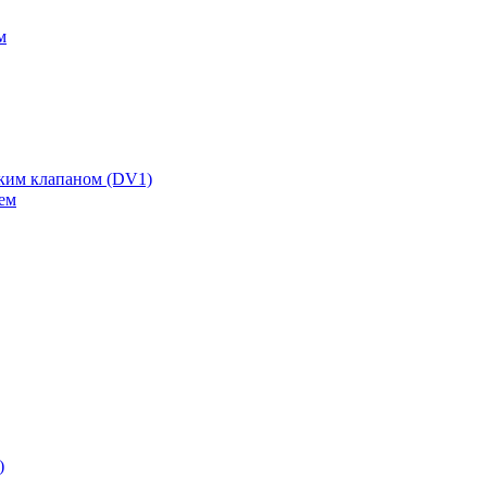
м
ским клапаном (DV1)
ем
)