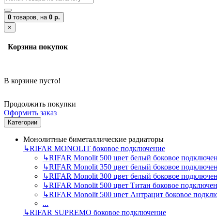
0
товаров,
на
0 р.
×
Корзина покупок
В корзине пусто!
Продолжить покупки
Оформить заказ
Категории
Монолитные биметаллические радиаторы
↳
RIFAR MONOLIT боковое подключение
↳
RIFAR Monolit 500 цвет белый боковое подключе
↳
RIFAR Monolit 350 цвет белый боковое подключе
↳
RIFAR Monolit 300 цвет белый боковое подключе
↳
RIFAR Monolit 500 цвет Титан боковое подключе
↳
RIFAR Monolit 500 цвет Антрацит боковое подкл
...
↳
RIFAR SUPREMO боковое подключение