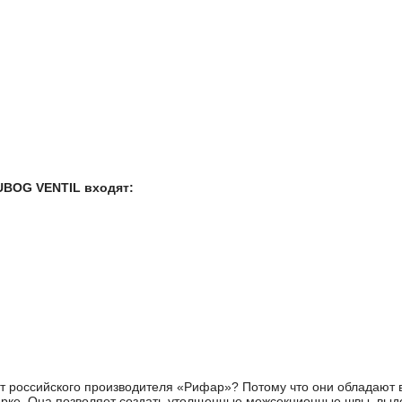
UBOG VENTIL входят:
от российского производителя «Рифар»? Потому что они обладают
сварке. Она позволяет создать утолщенные межсекционные швы, в