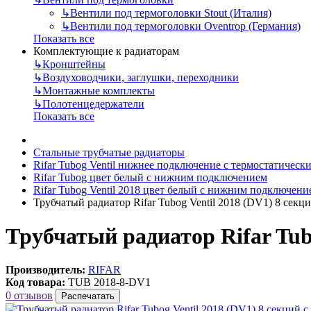
↳
Вентили под термоголовки Stout (Италия)
↳
Вентили под термоголовки Oventrop (Германия)
Показать все
Комплектующие к радиаторам
↳
Кронштейны
↳
Воздуховодчики, заглушки, переходники
↳
Монтажные комплекты
↳
Полотенцедержатели
Показать все
Стальные трубчатые радиаторы
Rifar Tubog Ventil нижнее подключение с термостатичес
Rifar Tubog цвет белый с нижним подключением
Rifar Tubog Ventil 2018 цвет белый с нижним подключени
Трубчатый радиатор Rifar Tubog Ventil 2018 (DV1) 8 се
Трубчатый радиатор Rifar Tub
Производитель:
RIFAR
Код товара:
TUB 2018-8-DV1
0 отзывов
Распечатать