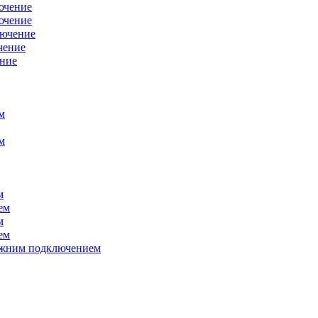
ючение
ючение
лючение
чение
ение
м
м
м
ем
м
ем
нижним подключением