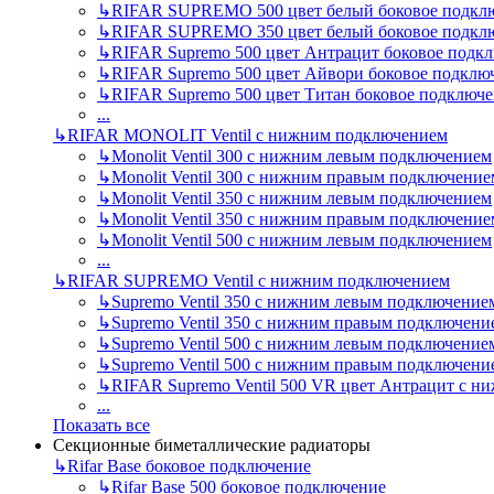
↳
RIFAR SUPREMO 500 цвет белый боковое подкл
↳
RIFAR SUPREMO 350 цвет белый боковое подкл
↳
RIFAR Supremo 500 цвет Антрацит боковое подк
↳
RIFAR Supremo 500 цвет Айвори боковое подклю
↳
RIFAR Supremo 500 цвет Титан боковое подключ
...
↳
RIFAR MONOLIT Ventil с нижним подключением
↳
Monolit Ventil 300 с нижним левым подключением
↳
Monolit Ventil 300 с нижним правым подключение
↳
Monolit Ventil 350 с нижним левым подключением
↳
Monolit Ventil 350 с нижним правым подключение
↳
Monolit Ventil 500 с нижним левым подключением
...
↳
RIFAR SUPREMO Ventil с нижним подключением
↳
Supremo Ventil 350 с нижним левым подключение
↳
Supremo Ventil 350 с нижним правым подключени
↳
Supremo Ventil 500 с нижним левым подключение
↳
Supremo Ventil 500 с нижним правым подключени
↳
RIFAR Supremo Ventil 500 VR цвет Антрацит с 
...
Показать все
Секционные биметаллические радиаторы
↳
Rifar Base боковое подключение
↳
Rifar Base 500 боковое подключение