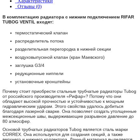
Характеристики
Отзывы (0)
В комплектацию радиатора с нижним подключением RIFAR
TUBOG VENTIL входят:
термостатический клапан
распределитель потока
разделительная перегородка в нижней секции
воздуховыпускной клапан (кран Маевского)
заглушка G3/4
редукционные ниппели
установочные кронштейны
Почему стоит приобрести стальные трубчатые радиаторы Tubog
от российского производителя «Рифар»? Потому что они
обладают высокой прочностью и устойчивостью к мощным
гидравлическим ударам. Этого свойства удалось добиться
благодаря лазерной сварке. Она позволяет создать утолщенные
межсекционные швы, выдерживающие разрывное давление до
80 атмосфер.
Основой трубчатых радиаторов Tubog является сталь марки
CORREX. Она используется для создания секций, а также
верхнего и нижнего коллектора. Данный материал выделяется