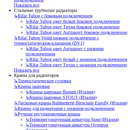
Показать все
Стальные трубчатые радиаторы
↳
Rifar Tubog с боковым подключением
↳
Rifar Tubog цвет белый боковое подключение
↳
Rifar Tubog цвет Титан боковое подключение
↳
Rifar Tubog цвет Антрацит боковое подключение
↳
Rifar Tubog Ventil нижнее подключение с
термостатическим клапаном (DV1)
↳
Rifar Tubog цвет Антрацит с нижним
подключением
↳
Rifar Tubog цвет белый с нижним подключением
↳
Rifar Tubog цвет Титан с нижним подключением
Показать все
Краны для радиаторов
↳
Термостатические головки
↳
Краны шаровые
↳
Краны шаровые Bugatti (Италия)
↳
Краны шаровые STOUT (Италия)
↳
Дисковые краны Rubinetterie Bresciane Eurofly (Италия)
↳
Краны для радиаторов с нижним подключением
↳
Ручные регулировочные краны
↳
Терморегулирующая арматура Stout (Италия)
↳
Терморегулирующая арматура Oventrop