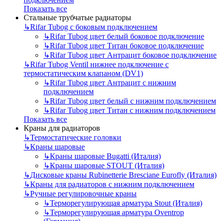
Показать все
Стальные трубчатые радиаторы
↳
Rifar Tubog с боковым подключением
↳
Rifar Tubog цвет белый боковое подключение
↳
Rifar Tubog цвет Титан боковое подключение
↳
Rifar Tubog цвет Антрацит боковое подключение
↳
Rifar Tubog Ventil нижнее подключение с
термостатическим клапаном (DV1)
↳
Rifar Tubog цвет Антрацит с нижним
подключением
↳
Rifar Tubog цвет белый с нижним подключением
↳
Rifar Tubog цвет Титан с нижним подключением
Показать все
Краны для радиаторов
↳
Термостатические головки
↳
Краны шаровые
↳
Краны шаровые Bugatti (Италия)
↳
Краны шаровые STOUT (Италия)
↳
Дисковые краны Rubinetterie Bresciane Eurofly (Италия)
↳
Краны для радиаторов с нижним подключением
↳
Ручные регулировочные краны
↳
Терморегулирующая арматура Stout (Италия)
↳
Терморегулирующая арматура Oventrop