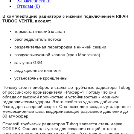
Характеристики
Отзывы (0)
В комплектацию радиатора с нижним подключением RIFAR
TUBOG VENTIL входят:
термостатический клапан
распределитель потока
разделительная перегородка в нижней секции
воздуховыпускной клапан (кран Маевского)
заглушка G3/4
редукционные ниппели
установочные кронштейны
Почему стоит приобрести стальные трубчатые радиаторы Tubog
от российского производителя «Рифар»? Потому что они
обладают высокой прочностью и устойчивостью к мощным
гидравлическим ударам. Этого свойства удалось добиться
благодаря лазерной сварке. Она позволяет создать утолщенные
межсекционные швы, выдерживающие разрывное давление до
80 атмосфер.
Основой трубчатых радиаторов Tubog является сталь марки
CORREX. Она используется для создания секций, а также
верхнего и нижнего коллектора. Данный материал выделяется