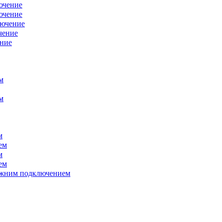
ючение
ючение
лючение
чение
ение
м
м
м
ем
м
ем
нижним подключением