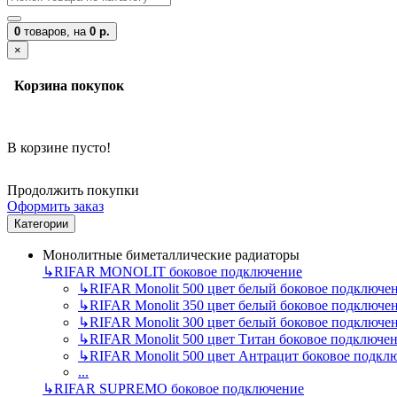
0
товаров,
на
0 р.
×
Корзина покупок
В корзине пусто!
Продолжить покупки
Оформить заказ
Категории
Монолитные биметаллические радиаторы
↳
RIFAR MONOLIT боковое подключение
↳
RIFAR Monolit 500 цвет белый боковое подключе
↳
RIFAR Monolit 350 цвет белый боковое подключе
↳
RIFAR Monolit 300 цвет белый боковое подключе
↳
RIFAR Monolit 500 цвет Титан боковое подключе
↳
RIFAR Monolit 500 цвет Антрацит боковое подкл
...
↳
RIFAR SUPREMO боковое подключение