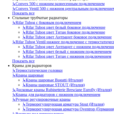
↳
Convex 500 с нижним разнесенным подключением
↳
Convex Ventil 500 с нижним центральным подключение
Показать все
Стальные трубчатые радиаторы
↳
Rifar Tubog с боковым подключением
↳
Rifar Tubog цвет белый боковое подключение
↳
Rifar Tubog цвет Титан боковое подключение
↳
Rifar Tubog цвет Антрацит боковое подключение
↳
Rifar Tubog Ventil нижнее подключение с термостатиче
↳
Rifar Tubog цвет Антрацит с нижним подключени
↳
Rifar Tubog цвет белый с нижним подключением
↳
Rifar Tubog цвет Титан с нижним подключением
Показать все
Краны для радиаторов
↳
Термостатические головки
↳
Краны шаровые
↳
Краны шаровые Bugatti (Италия)
↳
Краны шаровые STOUT (Италия)
↳
Дисковые краны Rubinetterie Bresciane Eurofly (Италия)
↳
Краны для радиаторов с нижним подключением
↳
Ручные регулировочные краны
↳
Терморегулирующая арматура Stout (Италия)
↳
Терморегулирующая арматура Oventrop (Германия
↳
Вентили под термоголовки