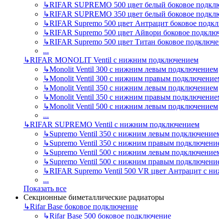
↳
RIFAR SUPREMO 500 цвет белый боковое подкл
↳
RIFAR SUPREMO 350 цвет белый боковое подкл
↳
RIFAR Supremo 500 цвет Антрацит боковое подк
↳
RIFAR Supremo 500 цвет Айвори боковое подклю
↳
RIFAR Supremo 500 цвет Титан боковое подключ
...
↳
RIFAR MONOLIT Ventil с нижним подключением
↳
Monolit Ventil 300 с нижним левым подключением
↳
Monolit Ventil 300 с нижним правым подключение
↳
Monolit Ventil 350 с нижним левым подключением
↳
Monolit Ventil 350 с нижним правым подключение
↳
Monolit Ventil 500 с нижним левым подключением
...
↳
RIFAR SUPREMO Ventil с нижним подключением
↳
Supremo Ventil 350 с нижним левым подключение
↳
Supremo Ventil 350 с нижним правым подключени
↳
Supremo Ventil 500 с нижним левым подключение
↳
Supremo Ventil 500 с нижним правым подключени
↳
RIFAR Supremo Ventil 500 VR цвет Антрацит с 
...
Показать все
Секционные биметаллические радиаторы
↳
Rifar Base боковое подключение
↳
Rifar Base 500 боковое подключение