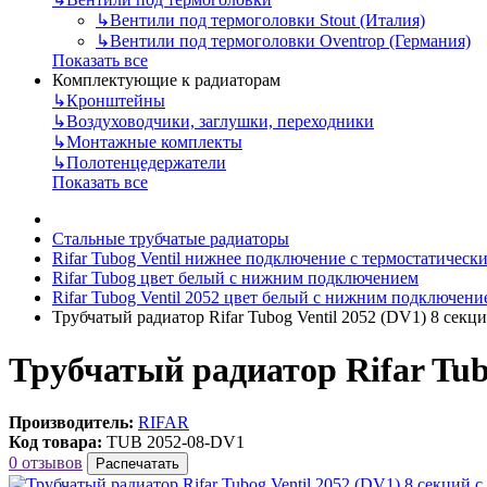
↳
Вентили под термоголовки Stout (Италия)
↳
Вентили под термоголовки Oventrop (Германия)
Показать все
Комплектующие к радиаторам
↳
Кронштейны
↳
Воздуховодчики, заглушки, переходники
↳
Монтажные комплекты
↳
Полотенцедержатели
Показать все
Стальные трубчатые радиаторы
Rifar Tubog Ventil нижнее подключение с термостатичес
Rifar Tubog цвет белый с нижним подключением
Rifar Tubog Ventil 2052 цвет белый с нижним подключени
Трубчатый радиатор Rifar Tubog Ventil 2052 (DV1) 8 се
Трубчатый радиатор Rifar Tub
Производитель:
RIFAR
Код товара:
TUB 2052-08-DV1
0 отзывов
Распечатать