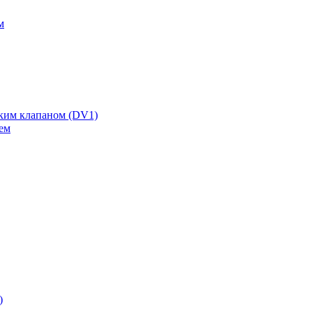
м
ским клапаном (DV1)
ем
)