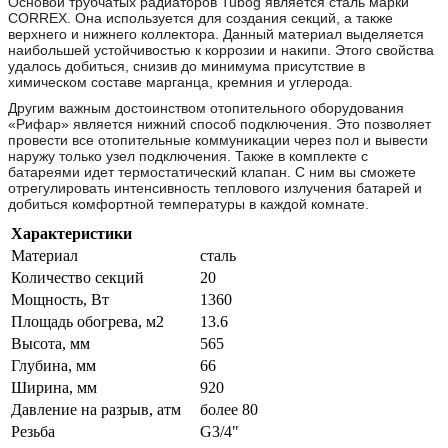
Основой трубчатых радиаторов Tubog является сталь марки
CORREX. Она используется для создания секций, а также
верхнего и нижнего коллектора. Данный материал выделяется
наибольшей устойчивостью к коррозии и накипи. Этого свойства
удалось добиться, снизив до минимума присутствие в
химическом составе марганца, кремния и углерода.
Другим важным достоинством отопительного оборудования
«Рифар» является нижний способ подключения. Это позволяет
провести все отопительные коммуникации через пол и вывести
наружу только узел подключения. Также в комплекте с
батареями идет термостатический клапан. С ним вы сможете
отрегулировать интенсивность теплового излучения батарей и
добиться комфортной температуры в каждой комнате.
Характеристики
Материал
сталь
Количество секций
20
Мощность, Вт
1360
Площадь обогрева, м2
13.6
Высота, мм
565
Глубина, мм
66
Ширина, мм
920
Давление на разрыв, атм
более 80
Резьба
G3/4"