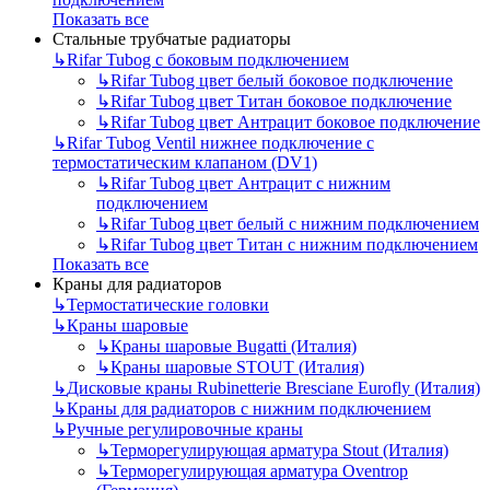
Показать все
Стальные трубчатые радиаторы
↳
Rifar Tubog с боковым подключением
↳
Rifar Tubog цвет белый боковое подключение
↳
Rifar Tubog цвет Титан боковое подключение
↳
Rifar Tubog цвет Антрацит боковое подключение
↳
Rifar Tubog Ventil нижнее подключение с
термостатическим клапаном (DV1)
↳
Rifar Tubog цвет Антрацит с нижним
подключением
↳
Rifar Tubog цвет белый с нижним подключением
↳
Rifar Tubog цвет Титан с нижним подключением
Показать все
Краны для радиаторов
↳
Термостатические головки
↳
Краны шаровые
↳
Краны шаровые Bugatti (Италия)
↳
Краны шаровые STOUT (Италия)
↳
Дисковые краны Rubinetterie Bresciane Eurofly (Италия)
↳
Краны для радиаторов с нижним подключением
↳
Ручные регулировочные краны
↳
Терморегулирующая арматура Stout (Италия)
↳
Терморегулирующая арматура Oventrop