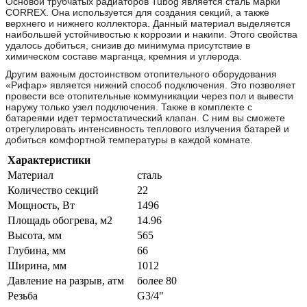
Основой трубчатых радиаторов Tubog является сталь марки
CORREX. Она используется для создания секций, а также
верхнего и нижнего коллектора. Данный материал выделяется
наибольшей устойчивостью к коррозии и накипи. Этого свойства
удалось добиться, снизив до минимума присутствие в
химическом составе марганца, кремния и углерода.
Другим важным достоинством отопительного оборудования
«Рифар» является нижний способ подключения. Это позволяет
провести все отопительные коммуникации через пол и вывести
наружу только узел подключения. Также в комплекте с
батареями идет термостатический клапан. С ним вы сможете
отрегулировать интенсивность теплового излучения батарей и
добиться комфортной температуры в каждой комнате.
Характеристики
Материал
сталь
Количество секций
22
Мощность, Вт
1496
Площадь обогрева, м2
14.96
Высота, мм
565
Глубина, мм
66
Ширина, мм
1012
Давление на разрыв, атм
более 80
Резьба
G3/4"