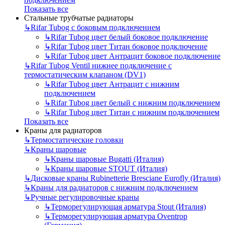
Показать все
Стальные трубчатые радиаторы
↳
Rifar Tubog с боковым подключением
↳
Rifar Tubog цвет белый боковое подключение
↳
Rifar Tubog цвет Титан боковое подключение
↳
Rifar Tubog цвет Антрацит боковое подключение
↳
Rifar Tubog Ventil нижнее подключение с
термостатическим клапаном (DV1)
↳
Rifar Tubog цвет Антрацит с нижним
подключением
↳
Rifar Tubog цвет белый с нижним подключением
↳
Rifar Tubog цвет Титан с нижним подключением
Показать все
Краны для радиаторов
↳
Термостатические головки
↳
Краны шаровые
↳
Краны шаровые Bugatti (Италия)
↳
Краны шаровые STOUT (Италия)
↳
Дисковые краны Rubinetterie Bresciane Eurofly (Италия)
↳
Краны для радиаторов с нижним подключением
↳
Ручные регулировочные краны
↳
Терморегулирующая арматура Stout (Италия)
↳
Терморегулирующая арматура Oventrop