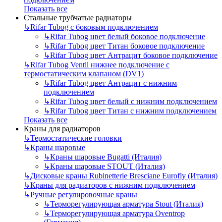
Показать все
Стальные трубчатые радиаторы
↳
Rifar Tubog с боковым подключением
↳
Rifar Tubog цвет белый боковое подключение
↳
Rifar Tubog цвет Титан боковое подключение
↳
Rifar Tubog цвет Антрацит боковое подключение
↳
Rifar Tubog Ventil нижнее подключение с
термостатическим клапаном (DV1)
↳
Rifar Tubog цвет Антрацит с нижним
подключением
↳
Rifar Tubog цвет белый с нижним подключением
↳
Rifar Tubog цвет Титан с нижним подключением
Показать все
Краны для радиаторов
↳
Термостатические головки
↳
Краны шаровые
↳
Краны шаровые Bugatti (Италия)
↳
Краны шаровые STOUT (Италия)
↳
Дисковые краны Rubinetterie Bresciane Eurofly (Италия)
↳
Краны для радиаторов с нижним подключением
↳
Ручные регулировочные краны
↳
Терморегулирующая арматура Stout (Италия)
↳
Терморегулирующая арматура Oventrop