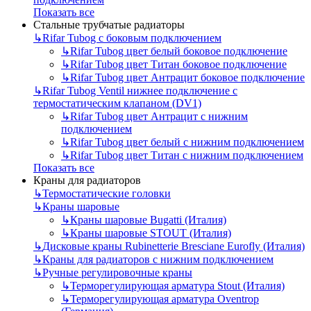
Показать все
Стальные трубчатые радиаторы
↳
Rifar Tubog с боковым подключением
↳
Rifar Tubog цвет белый боковое подключение
↳
Rifar Tubog цвет Титан боковое подключение
↳
Rifar Tubog цвет Антрацит боковое подключение
↳
Rifar Tubog Ventil нижнее подключение с
термостатическим клапаном (DV1)
↳
Rifar Tubog цвет Антрацит с нижним
подключением
↳
Rifar Tubog цвет белый с нижним подключением
↳
Rifar Tubog цвет Титан с нижним подключением
Показать все
Краны для радиаторов
↳
Термостатические головки
↳
Краны шаровые
↳
Краны шаровые Bugatti (Италия)
↳
Краны шаровые STOUT (Италия)
↳
Дисковые краны Rubinetterie Bresciane Eurofly (Италия)
↳
Краны для радиаторов с нижним подключением
↳
Ручные регулировочные краны
↳
Терморегулирующая арматура Stout (Италия)
↳
Терморегулирующая арматура Oventrop