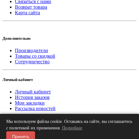
Связаться с нами
Возврат товара
Карта сайта
Дополнительно
Производители
Товары со скидкой
Сотрудничество
Личный кабинет
Личный кабинет
История заказов
Мои закладки
Рассылка новостей
Мы используем файлы cookie. Оставаясь на сайте, вы соглашаетесь
2013-2026 © «Рифар Москва»
О нас
Оплата
Доставка
Контакты
с политикой их применения.
Подробнее
Принять
Мы принимаем к оплате карту МИР