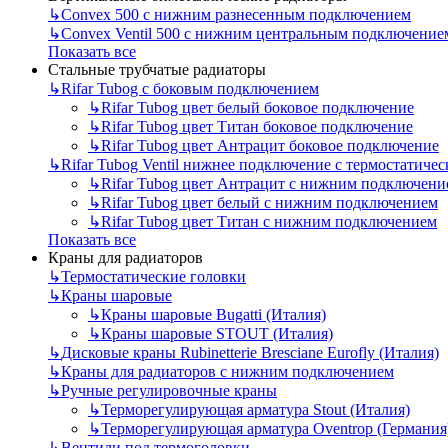
↳
Convex 500 с нижним разнесенным подключением
↳
Convex Ventil 500 с нижним центральным подключение
Показать все
Стальные трубчатые радиаторы
↳
Rifar Tubog с боковым подключением
↳
Rifar Tubog цвет белый боковое подключение
↳
Rifar Tubog цвет Титан боковое подключение
↳
Rifar Tubog цвет Антрацит боковое подключение
↳
Rifar Tubog Ventil нижнее подключение с термостатиче
↳
Rifar Tubog цвет Антрацит с нижним подключени
↳
Rifar Tubog цвет белый с нижним подключением
↳
Rifar Tubog цвет Титан с нижним подключением
Показать все
Краны для радиаторов
↳
Термостатические головки
↳
Краны шаровые
↳
Краны шаровые Bugatti (Италия)
↳
Краны шаровые STOUT (Италия)
↳
Дисковые краны Rubinetterie Bresciane Eurofly (Италия)
↳
Краны для радиаторов с нижним подключением
↳
Ручные регулировочные краны
↳
Терморегулирующая арматура Stout (Италия)
↳
Терморегулирующая арматура Oventrop (Германия
↳
Вентили под термоголовки