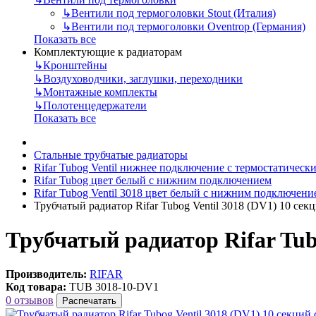
↳
Вентили под термоголовки Stout (Италия)
↳
Вентили под термоголовки Oventrop (Германия)
Показать все
Комплектующие к радиаторам
↳
Кронштейны
↳
Воздуховодчики, заглушки, переходники
↳
Монтажные комплекты
↳
Полотенцедержатели
Показать все
Стальные трубчатые радиаторы
Rifar Tubog Ventil нижнее подключение с термостатичес
Rifar Tubog цвет белый с нижним подключением
Rifar Tubog Ventil 3018 цвет белый с нижним подключени
Трубчатый радиатор Rifar Tubog Ventil 3018 (DV1) 10 с
Трубчатый радиатор Rifar Tub
Производитель:
RIFAR
Код товара:
TUB 3018-10-DV1
0 отзывов
Распечатать