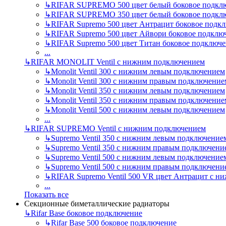
↳
RIFAR SUPREMO 500 цвет белый боковое подкл
↳
RIFAR SUPREMO 350 цвет белый боковое подкл
↳
RIFAR Supremo 500 цвет Антрацит боковое подк
↳
RIFAR Supremo 500 цвет Айвори боковое подклю
↳
RIFAR Supremo 500 цвет Титан боковое подключ
...
↳
RIFAR MONOLIT Ventil с нижним подключением
↳
Monolit Ventil 300 с нижним левым подключением
↳
Monolit Ventil 300 с нижним правым подключение
↳
Monolit Ventil 350 с нижним левым подключением
↳
Monolit Ventil 350 с нижним правым подключение
↳
Monolit Ventil 500 с нижним левым подключением
...
↳
RIFAR SUPREMO Ventil с нижним подключением
↳
Supremo Ventil 350 с нижним левым подключение
↳
Supremo Ventil 350 с нижним правым подключени
↳
Supremo Ventil 500 с нижним левым подключение
↳
Supremo Ventil 500 с нижним правым подключени
↳
RIFAR Supremo Ventil 500 VR цвет Антрацит с 
...
Показать все
Секционные биметаллические радиаторы
↳
Rifar Base боковое подключение
↳
Rifar Base 500 боковое подключение