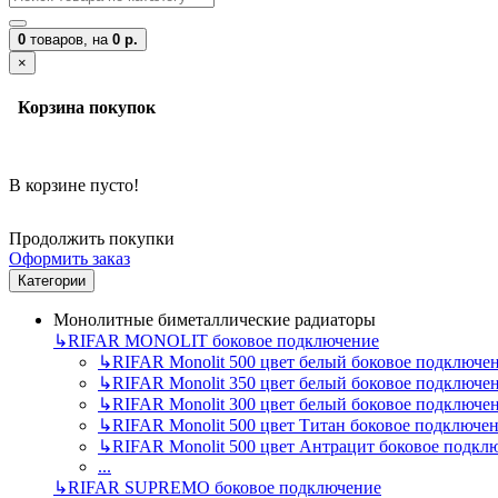
0
товаров,
на
0 р.
×
Корзина покупок
В корзине пусто!
Продолжить покупки
Оформить заказ
Категории
Монолитные биметаллические радиаторы
↳
RIFAR MONOLIT боковое подключение
↳
RIFAR Monolit 500 цвет белый боковое подключе
↳
RIFAR Monolit 350 цвет белый боковое подключе
↳
RIFAR Monolit 300 цвет белый боковое подключе
↳
RIFAR Monolit 500 цвет Титан боковое подключе
↳
RIFAR Monolit 500 цвет Антрацит боковое подкл
...
↳
RIFAR SUPREMO боковое подключение