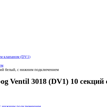
ким клапаном (DV1)
ем
екций белый, с нижним подключением
og Ventil 3018 (DV1) 10 секци