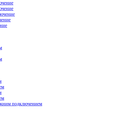
ючение
ючение
лючение
чение
ение
м
м
м
ем
м
ем
нижним подключением