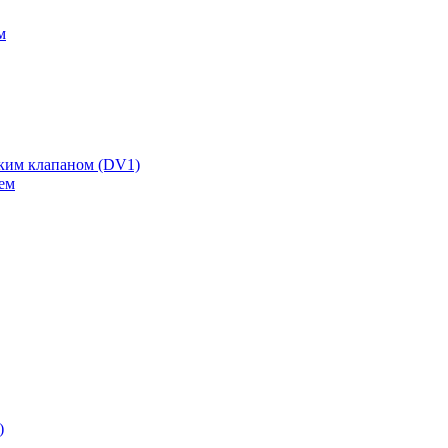
м
ским клапаном (DV1)
ем
)