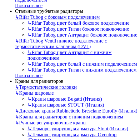
Показать все
Стальные трубчатые радиаторы
↳
Rifar Tubog с боковым подключением
↳
Rifar Tubog цвет белый боковое подключение
↳
Rifar Tubog цвет Титан боковое подключение
↳
Rifar Tubog цвет Антрацит боковое подключение
↳
Rifar Tubog Ventil нижнее подключение с
термостатическим клапаном (DV1)
↳
Rifar Tubog цвет Антрацит с нижним
подключением
↳
Rifar Tubog цвет белый с нижним подключением
↳
Rifar Tubog цвет Титан с нижним подключением
Показать все
Краны для радиаторов
↳
Термостатические головки
↳
Краны шаровые
↳
Краны шаровые Bugatti (Италия)
↳
Краны шаровые STOUT (Италия)
↳
Дисковые краны Rubinetterie Bresciane Eurofly (Италия)
↳
Краны для радиаторов с нижним подключением
↳
Ручные регулировочные краны
↳
Терморегулирующая арматура Stout (Италия)
↳
Терморегулирующая арматура Oventrop