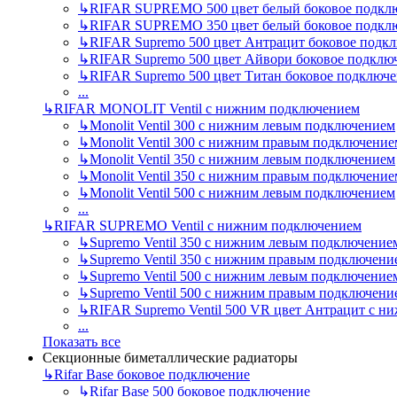
↳
RIFAR SUPREMO 500 цвет белый боковое подкл
↳
RIFAR SUPREMO 350 цвет белый боковое подкл
↳
RIFAR Supremo 500 цвет Антрацит боковое подк
↳
RIFAR Supremo 500 цвет Айвори боковое подклю
↳
RIFAR Supremo 500 цвет Титан боковое подключ
...
↳
RIFAR MONOLIT Ventil с нижним подключением
↳
Monolit Ventil 300 с нижним левым подключением
↳
Monolit Ventil 300 с нижним правым подключение
↳
Monolit Ventil 350 с нижним левым подключением
↳
Monolit Ventil 350 с нижним правым подключение
↳
Monolit Ventil 500 с нижним левым подключением
...
↳
RIFAR SUPREMO Ventil с нижним подключением
↳
Supremo Ventil 350 с нижним левым подключение
↳
Supremo Ventil 350 с нижним правым подключени
↳
Supremo Ventil 500 с нижним левым подключение
↳
Supremo Ventil 500 с нижним правым подключени
↳
RIFAR Supremo Ventil 500 VR цвет Антрацит с 
...
Показать все
Секционные биметаллические радиаторы
↳
Rifar Base боковое подключение
↳
Rifar Base 500 боковое подключение