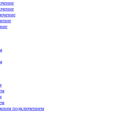
ючение
ючение
лючение
чение
ение
м
м
м
ем
м
ем
нижним подключением