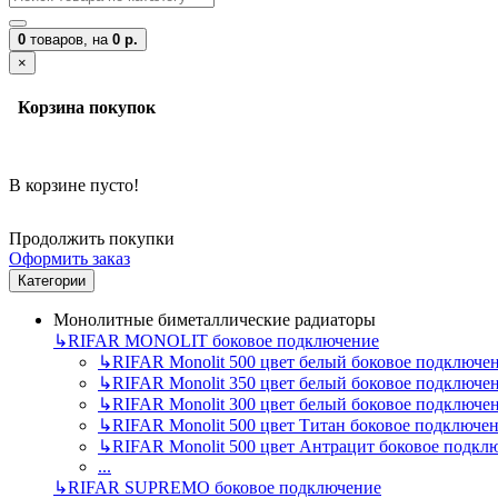
0
товаров,
на
0 р.
×
Корзина покупок
В корзине пусто!
Продолжить покупки
Оформить заказ
Категории
Монолитные биметаллические радиаторы
↳
RIFAR MONOLIT боковое подключение
↳
RIFAR Monolit 500 цвет белый боковое подключе
↳
RIFAR Monolit 350 цвет белый боковое подключе
↳
RIFAR Monolit 300 цвет белый боковое подключе
↳
RIFAR Monolit 500 цвет Титан боковое подключе
↳
RIFAR Monolit 500 цвет Антрацит боковое подкл
...
↳
RIFAR SUPREMO боковое подключение