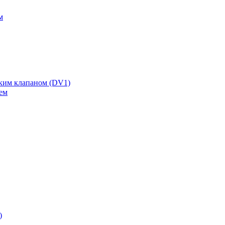
м
ским клапаном (DV1)
ем
)