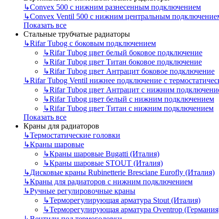
↳
Convex 500 с нижним разнесенным подключением
↳
Convex Ventil 500 с нижним центральным подключение
Показать все
Стальные трубчатые радиаторы
↳
Rifar Tubog с боковым подключением
↳
Rifar Tubog цвет белый боковое подключение
↳
Rifar Tubog цвет Титан боковое подключение
↳
Rifar Tubog цвет Антрацит боковое подключение
↳
Rifar Tubog Ventil нижнее подключение с термостатиче
↳
Rifar Tubog цвет Антрацит с нижним подключени
↳
Rifar Tubog цвет белый с нижним подключением
↳
Rifar Tubog цвет Титан с нижним подключением
Показать все
Краны для радиаторов
↳
Термостатические головки
↳
Краны шаровые
↳
Краны шаровые Bugatti (Италия)
↳
Краны шаровые STOUT (Италия)
↳
Дисковые краны Rubinetterie Bresciane Eurofly (Италия)
↳
Краны для радиаторов с нижним подключением
↳
Ручные регулировочные краны
↳
Терморегулирующая арматура Stout (Италия)
↳
Терморегулирующая арматура Oventrop (Германия
↳
Вентили под термоголовки