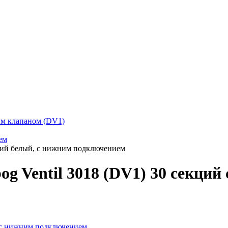
ким клапаном (DV1)
ем
екций белый, с нижним подключением
og Ventil 3018 (DV1) 30 секци