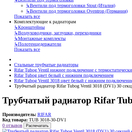
↳
Вентили под термоголовки Stout (Италия)
↳
Вентили под термоголовки Oventrop (Германия)
Показать все
Комплектующие к радиаторам
↳
Кронштейны
↳
Воздуховодчики, заглушки, переходники
↳
Монтажные комплекты
↳
Полотенцедержатели
Показать все
Стальные трубчатые радиаторы
Rifar Tubog Ventil нижнее подключение с термостатичес
Rifar Tubog цвет белый с нижним подключением
Rifar Tubog Ventil 3018 цвет белый с нижним подключени
Трубчатый радиатор Rifar Tubog Ventil 3018 (DV1) 30 с
Трубчатый радиатор Rifar Tub
Производитель:
RIFAR
Код товара:
TUB 3018-30-DV1
0 отзывов
Распечатать