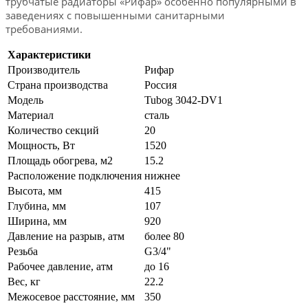
трубчатые радиаторы «Рифар» особенно популярными в
заведениях с повышенными санитарными
требованиями.
Характеристики
Производитель
Рифар
Страна производства
Россия
Модель
Tubog 3042-DV1
Материал
сталь
Количество секций
20
Мощность, Вт
1520
Площадь обогрева, м2
15.2
Расположение подключения
нижнее
Высота, мм
415
Глубина, мм
107
Ширина, мм
920
Давление на разрыв, атм
более 80
Резьба
G3/4"
Рабочее давление, атм
до 16
Вес, кг
22.2
Межосевое расстояние, мм
350