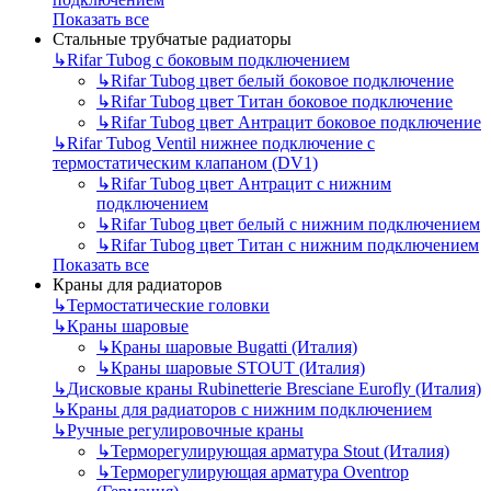
Показать все
Стальные трубчатые радиаторы
↳
Rifar Tubog с боковым подключением
↳
Rifar Tubog цвет белый боковое подключение
↳
Rifar Tubog цвет Титан боковое подключение
↳
Rifar Tubog цвет Антрацит боковое подключение
↳
Rifar Tubog Ventil нижнее подключение с
термостатическим клапаном (DV1)
↳
Rifar Tubog цвет Антрацит с нижним
подключением
↳
Rifar Tubog цвет белый с нижним подключением
↳
Rifar Tubog цвет Титан с нижним подключением
Показать все
Краны для радиаторов
↳
Термостатические головки
↳
Краны шаровые
↳
Краны шаровые Bugatti (Италия)
↳
Краны шаровые STOUT (Италия)
↳
Дисковые краны Rubinetterie Bresciane Eurofly (Италия)
↳
Краны для радиаторов с нижним подключением
↳
Ручные регулировочные краны
↳
Терморегулирующая арматура Stout (Италия)
↳
Терморегулирующая арматура Oventrop