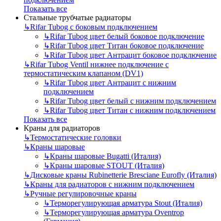
Показать все
Стальные трубчатые радиаторы
↳
Rifar Tubog с боковым подключением
↳
Rifar Tubog цвет белый боковое подключение
↳
Rifar Tubog цвет Титан боковое подключение
↳
Rifar Tubog цвет Антрацит боковое подключение
↳
Rifar Tubog Ventil нижнее подключение с
термостатическим клапаном (DV1)
↳
Rifar Tubog цвет Антрацит с нижним
подключением
↳
Rifar Tubog цвет белый с нижним подключением
↳
Rifar Tubog цвет Титан с нижним подключением
Показать все
Краны для радиаторов
↳
Термостатические головки
↳
Краны шаровые
↳
Краны шаровые Bugatti (Италия)
↳
Краны шаровые STOUT (Италия)
↳
Дисковые краны Rubinetterie Bresciane Eurofly (Италия)
↳
Краны для радиаторов с нижним подключением
↳
Ручные регулировочные краны
↳
Терморегулирующая арматура Stout (Италия)
↳
Терморегулирующая арматура Oventrop