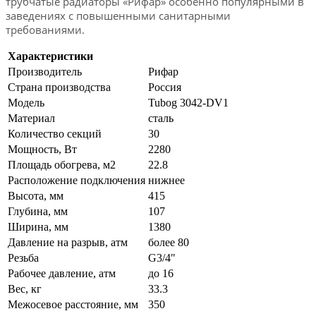
трубчатые радиаторы «Рифар» особенно популярными в
заведениях с повышенными санитарными
требованиями.
Характеристики
Производитель
Рифар
Страна производства
Россия
Модель
Tubog 3042-DV1
Материал
сталь
Количество секций
30
Мощность, Вт
2280
Площадь обогрева, м2
22.8
Расположение подключения
нижнее
Высота, мм
415
Глубина, мм
107
Ширина, мм
1380
Давление на разрыв, атм
более 80
Резьба
G3/4"
Рабочее давление, атм
до 16
Вес, кг
33.3
Межосевое расстояние, мм
350