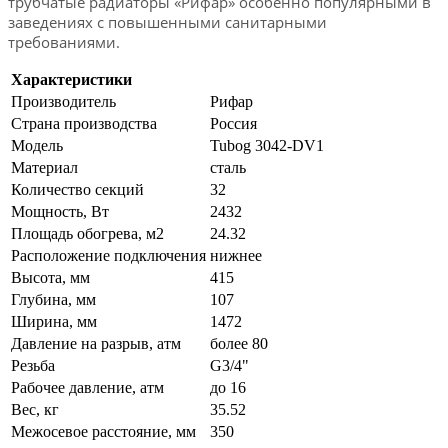
трубчатые радиаторы «Рифар» особенно популярными в
заведениях с повышенными санитарными
требованиями.
Характеристики
Производитель
Рифар
Страна производства
Россия
Модель
Tubog 3042-DV1
Материал
сталь
Количество секций
32
Мощность, Вт
2432
Площадь обогрева, м2
24.32
Расположение подключения
нижнее
Высота, мм
415
Глубина, мм
107
Ширина, мм
1472
Давление на разрыв, атм
более 80
Резьба
G3/4"
Рабочее давление, атм
до 16
Вес, кг
35.52
Межосевое расстояние, мм
350