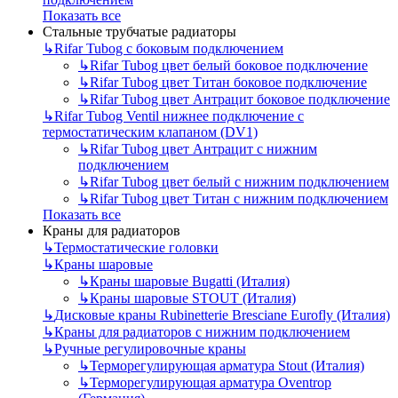
Показать все
Стальные трубчатые радиаторы
↳
Rifar Tubog с боковым подключением
↳
Rifar Tubog цвет белый боковое подключение
↳
Rifar Tubog цвет Титан боковое подключение
↳
Rifar Tubog цвет Антрацит боковое подключение
↳
Rifar Tubog Ventil нижнее подключение с
термостатическим клапаном (DV1)
↳
Rifar Tubog цвет Антрацит с нижним
подключением
↳
Rifar Tubog цвет белый с нижним подключением
↳
Rifar Tubog цвет Титан с нижним подключением
Показать все
Краны для радиаторов
↳
Термостатические головки
↳
Краны шаровые
↳
Краны шаровые Bugatti (Италия)
↳
Краны шаровые STOUT (Италия)
↳
Дисковые краны Rubinetterie Bresciane Eurofly (Италия)
↳
Краны для радиаторов с нижним подключением
↳
Ручные регулировочные краны
↳
Терморегулирующая арматура Stout (Италия)
↳
Терморегулирующая арматура Oventrop