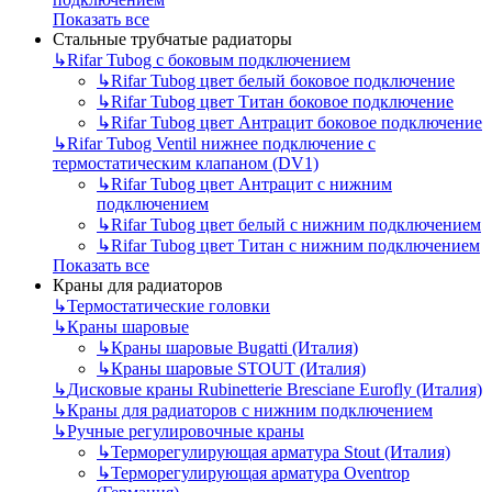
Показать все
Стальные трубчатые радиаторы
↳
Rifar Tubog с боковым подключением
↳
Rifar Tubog цвет белый боковое подключение
↳
Rifar Tubog цвет Титан боковое подключение
↳
Rifar Tubog цвет Антрацит боковое подключение
↳
Rifar Tubog Ventil нижнее подключение с
термостатическим клапаном (DV1)
↳
Rifar Tubog цвет Антрацит с нижним
подключением
↳
Rifar Tubog цвет белый с нижним подключением
↳
Rifar Tubog цвет Титан с нижним подключением
Показать все
Краны для радиаторов
↳
Термостатические головки
↳
Краны шаровые
↳
Краны шаровые Bugatti (Италия)
↳
Краны шаровые STOUT (Италия)
↳
Дисковые краны Rubinetterie Bresciane Eurofly (Италия)
↳
Краны для радиаторов с нижним подключением
↳
Ручные регулировочные краны
↳
Терморегулирующая арматура Stout (Италия)
↳
Терморегулирующая арматура Oventrop