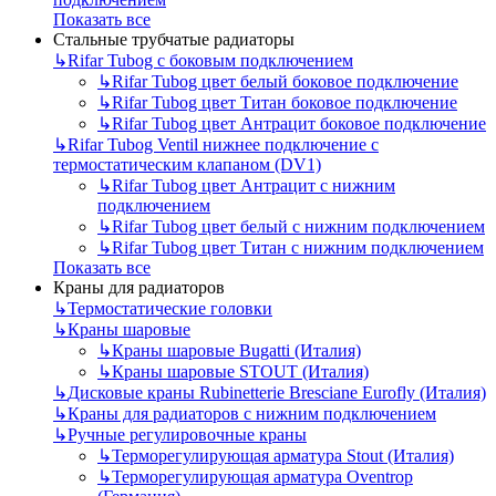
Показать все
Стальные трубчатые радиаторы
↳
Rifar Tubog с боковым подключением
↳
Rifar Tubog цвет белый боковое подключение
↳
Rifar Tubog цвет Титан боковое подключение
↳
Rifar Tubog цвет Антрацит боковое подключение
↳
Rifar Tubog Ventil нижнее подключение с
термостатическим клапаном (DV1)
↳
Rifar Tubog цвет Антрацит с нижним
подключением
↳
Rifar Tubog цвет белый с нижним подключением
↳
Rifar Tubog цвет Титан с нижним подключением
Показать все
Краны для радиаторов
↳
Термостатические головки
↳
Краны шаровые
↳
Краны шаровые Bugatti (Италия)
↳
Краны шаровые STOUT (Италия)
↳
Дисковые краны Rubinetterie Bresciane Eurofly (Италия)
↳
Краны для радиаторов с нижним подключением
↳
Ручные регулировочные краны
↳
Терморегулирующая арматура Stout (Италия)
↳
Терморегулирующая арматура Oventrop