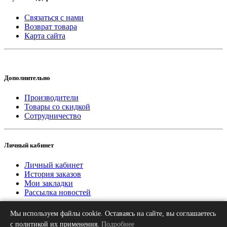
Связаться с нами
Возврат товара
Карта сайта
Дополнительно
Производители
Товары со скидкой
Сотрудничество
Личный кабинет
Личный кабинет
История заказов
Мои закладки
Рассылка новостей
Мы используем файлы cookie. Оставаясь на сайте, вы соглашаетесь
2013-2026 © «Рифар Москва»
О нас
Оплата
Доставка
Контакты
с политикой их применения.
Подробнее