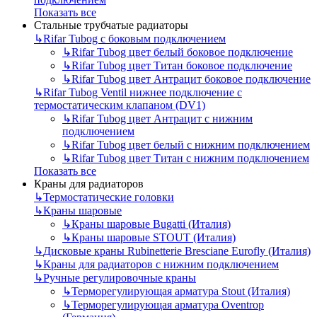
Показать все
Стальные трубчатые радиаторы
↳
Rifar Tubog с боковым подключением
↳
Rifar Tubog цвет белый боковое подключение
↳
Rifar Tubog цвет Титан боковое подключение
↳
Rifar Tubog цвет Антрацит боковое подключение
↳
Rifar Tubog Ventil нижнее подключение с
термостатическим клапаном (DV1)
↳
Rifar Tubog цвет Антрацит с нижним
подключением
↳
Rifar Tubog цвет белый с нижним подключением
↳
Rifar Tubog цвет Титан с нижним подключением
Показать все
Краны для радиаторов
↳
Термостатические головки
↳
Краны шаровые
↳
Краны шаровые Bugatti (Италия)
↳
Краны шаровые STOUT (Италия)
↳
Дисковые краны Rubinetterie Bresciane Eurofly (Италия)
↳
Краны для радиаторов с нижним подключением
↳
Ручные регулировочные краны
↳
Терморегулирующая арматура Stout (Италия)
↳
Терморегулирующая арматура Oventrop