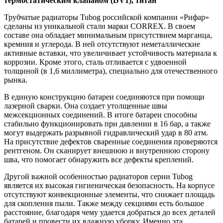
термостатическим клапаном (DV1), титан
Трубчатые радиаторы Tubog российской компании «Рифар»
сделаны из уникальной стали марки CORREX. В своем
составе она обладает минимальным присутствием марганца,
кремния и углерода. В ней отсутствуют неметаллические
активные вставки, что увеличивает устойчивость материала к
коррозии. Кроме этого, сталь отливается с удвоенной
толщиной (в 1,6 миллиметра), специально для отечественного
рынка.
В единую конструкцию батареи соединяются при помощи
лазерной сварки. Она создает утолщенные швы
межсекционных соединений. В итоге батареи способны
стабильно функционировать при давлении в 16 бар, а также
могут выдержать разрывной гидравлический удар в 80 атм.
На присутствие дефектов сваренные соединения проверяются
рентгеном. Он сканирует внешнюю и внутреннюю сторону
шва, что помогает обнаружить все дефекты креплений.
Другой важной особенностью радиаторов серии Tubog
является их высокая гигиеническая безопасность. На корпусе
отсутствуют конвекционные элементы, что снижает площадь
для скопления пыли. Также между секциями есть большое
расстояние, благодаря чему удается добраться до всех деталей
батарей и провести их влажную уборку. Именно эта