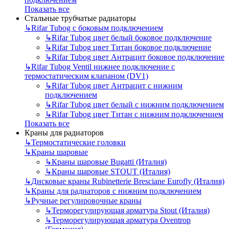
Показать все
Стальные трубчатые радиаторы
↳
Rifar Tubog с боковым подключением
↳
Rifar Tubog цвет белый боковое подключение
↳
Rifar Tubog цвет Титан боковое подключение
↳
Rifar Tubog цвет Антрацит боковое подключение
↳
Rifar Tubog Ventil нижнее подключение с
термостатическим клапаном (DV1)
↳
Rifar Tubog цвет Антрацит с нижним
подключением
↳
Rifar Tubog цвет белый с нижним подключением
↳
Rifar Tubog цвет Титан с нижним подключением
Показать все
Краны для радиаторов
↳
Термостатические головки
↳
Краны шаровые
↳
Краны шаровые Bugatti (Италия)
↳
Краны шаровые STOUT (Италия)
↳
Дисковые краны Rubinetterie Bresciane Eurofly (Италия)
↳
Краны для радиаторов с нижним подключением
↳
Ручные регулировочные краны
↳
Терморегулирующая арматура Stout (Италия)
↳
Терморегулирующая арматура Oventrop