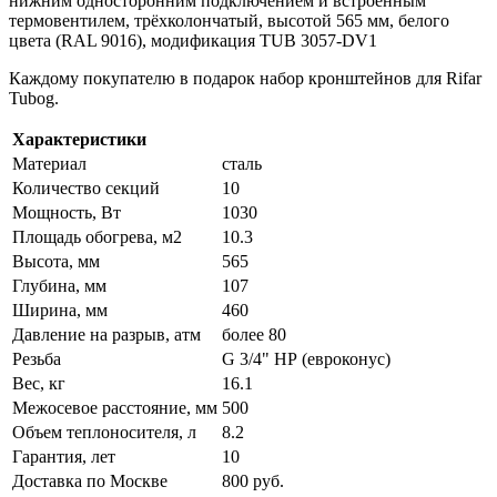
нижним односторонним подключением и встроенным
термовентилем, трёхколончатый, высотой 565 мм, белого
цвета (RAL 9016), модификация TUB 3057-DV1
Каждому покупателю в подарок набор кронштейнов для Rifar
Tubog.
Характеристики
Материал
сталь
Количество секций
10
Мощность, Вт
1030
Площадь обогрева, м2
10.3
Высота, мм
565
Глубина, мм
107
Ширина, мм
460
Давление на разрыв, атм
более 80
Резьба
G 3/4" НР (евроконус)
Вес, кг
16.1
Межосевое расстояние, мм
500
Объем теплоносителя, л
8.2
Гарантия, лет
10
Доставка по Москве
800 руб.