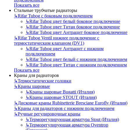
Показать все
Стальные трубчатые радиаторы
↳
Rifar Tubog с боковым подключением
↳
Rifar Tubog цвет белый боковое подключение
↳
Rifar Tubog цвет Титан боковое подключение
↳
Rifar Tubog цвет Антрацит боковое подключение
↳
Rifar Tubog Ventil нижнее подключение с
термостатическим клапаном (DV1)
↳
Rifar Tubog цвет Антрацит с нижним
подключением
↳
Rifar Tubog цвет белый с нижним подключением
↳
Rifar Tubog цвет Титан с нижним подключением
Показать все
Краны для радиаторов
↳
Термостатические головки
↳
Краны шаровые
↳
Краны шаровые Bugatti (Италия)
↳
Краны шаровые STOUT (Италия)
↳
Дисковые краны Rubinetterie Bresciane Eurofly (Италия)
↳
Краны для радиаторов с нижним подключением
↳
Ручные регулировочные краны
↳
Терморегулирующая арматура Stout (Италия)
↳
Терморегулирующая арматура Oventrop