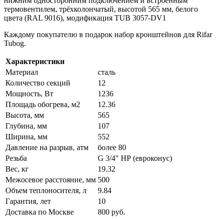
нижним односторонним подключением и встроенным
термовентилем, трёхколончатый, высотой 565 мм, белого
цвета (RAL 9016), модификация TUB 3057-DV1
Каждому покупателю в подарок набор кронштейнов для Rifar
Tubog.
Характеристики
Материал
сталь
Количество секций
12
Мощность, Вт
1236
Площадь обогрева, м2
12.36
Высота, мм
565
Глубина, мм
107
Ширина, мм
552
Давление на разрыв, атм
более 80
Резьба
G 3/4" НР (евроконус)
Вес, кг
19.32
Межосевое расстояние, мм
500
Объем теплоносителя, л
9.84
Гарантия, лет
10
Доставка по Москве
800 руб.