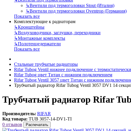
↳
Вентили под термоголовки Stout (Италия)
↳
Вентили под термоголовки Oventrop (Германия)
Показать все
Комплектующие к радиаторам
↳
Кронштейны
↳
Воздуховодчики, заглушки, переходники
↳
Монтажные комплекты
↳
Полотенцедержатели
Показать все
Стальные трубчатые радиаторы
Rifar Tubog Ventil нижнее подключение с термостатичес
Rifar Tubog цвет Титан с нижним подключением
Rifar Tubog Ventil 3057 цвет Титан с нижним подключени
Трубчатый радиатор Rifar Tubog Ventil 3057 DV1 14 секц
Трубчатый радиатор Rifar Tub
Производитель:
RIFAR
Код товара:
TUB 3057-14-DV1-TI
0 отзывов
Распечатать