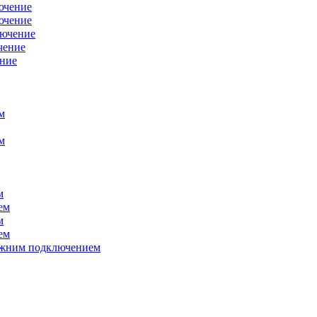
ючение
ючение
лючение
чение
ение
м
м
м
ем
м
ем
нижним подключением