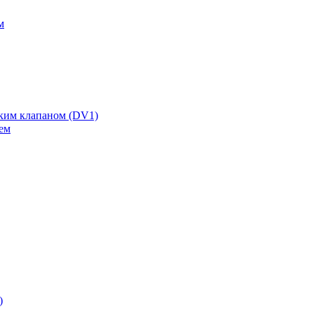
м
ским клапаном (DV1)
ем
)