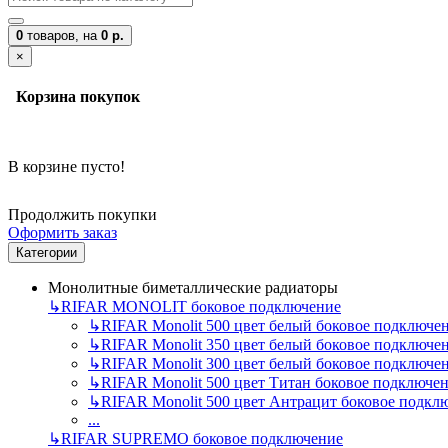
0
товаров,
на
0 р.
×
Корзина покупок
В корзине пусто!
Продолжить покупки
Оформить заказ
Категории
Монолитные биметаллические радиаторы
↳
RIFAR MONOLIT боковое подключение
↳
RIFAR Monolit 500 цвет белый боковое подключе
↳
RIFAR Monolit 350 цвет белый боковое подключе
↳
RIFAR Monolit 300 цвет белый боковое подключе
↳
RIFAR Monolit 500 цвет Титан боковое подключе
↳
RIFAR Monolit 500 цвет Антрацит боковое подкл
...
↳
RIFAR SUPREMO боковое подключение