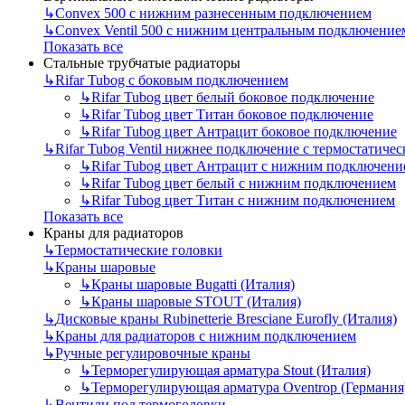
↳
Convex 500 с нижним разнесенным подключением
↳
Convex Ventil 500 с нижним центральным подключение
Показать все
Стальные трубчатые радиаторы
↳
Rifar Tubog с боковым подключением
↳
Rifar Tubog цвет белый боковое подключение
↳
Rifar Tubog цвет Титан боковое подключение
↳
Rifar Tubog цвет Антрацит боковое подключение
↳
Rifar Tubog Ventil нижнее подключение с термостатиче
↳
Rifar Tubog цвет Антрацит с нижним подключени
↳
Rifar Tubog цвет белый с нижним подключением
↳
Rifar Tubog цвет Титан с нижним подключением
Показать все
Краны для радиаторов
↳
Термостатические головки
↳
Краны шаровые
↳
Краны шаровые Bugatti (Италия)
↳
Краны шаровые STOUT (Италия)
↳
Дисковые краны Rubinetterie Bresciane Eurofly (Италия)
↳
Краны для радиаторов с нижним подключением
↳
Ручные регулировочные краны
↳
Терморегулирующая арматура Stout (Италия)
↳
Терморегулирующая арматура Oventrop (Германия
↳
Вентили под термоголовки