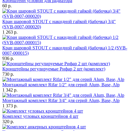
Кронштейн угловой для радиатора
60 р.
Кран шаровой STOUT с накидной гайкой (бабочка) 3/4"
(SVB-0007-000020)
1 263 р.
Кран шаровой STOUT с накидной гайкой (бабочка) 1/2 (SVB-
0007-000015)
936 р.
Кронштейны регулируемые Рифар 2 шт (комплект)
730 р.
Монтажный комплект Rifar 1/2" для cерий Alum, Base, Alp
1 342 р.
Монтажный комплект Rifar 3/4" для cерий Alum, Base, Alp
1 373 р.
Комплект угловых кронштейнов 4 шт
320 р.