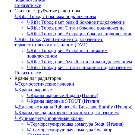
Показать все
Стальные трубчатые радиаторы
↳
Rifar Tubog с боковым подключением
↳
Rifar Tubog цвет белый боковое подключение
↳
Rifar Tubog цвет Титан боковое подключение
↳
Rifar Tubog цвет Антрацит боковое подключение
↳
Rifar Tubog Ventil нижнее подключение с
термостатическим клапаном (DV1)
↳
Rifar Tubog цвет Антрацит с нижним
подключением
↳
Rifar Tubog цвет белый с нижним подключением
↳
Rifar Tubog цвет Титан с нижним подключением
Показать все
Краны для радиаторов
↳
Термостатические головки
↳
Краны шаровые
↳
Краны шаровые Bugatti (Италия)
↳
Краны шаровые STOUT (Италия)
↳
Дисковые краны Rubinetterie Bresciane Eurofly (Италия)
↳
Краны для радиаторов с нижним подключением
↳
Ручные регулировочные краны
↳
Терморегулирующая арматура Stout (Италия)
↳
Терморегулирующая арматура Oventrop