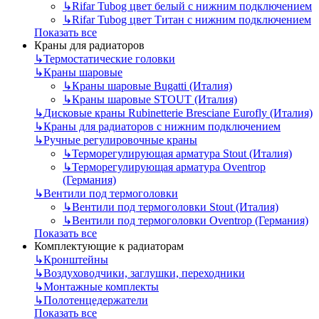
↳
Rifar Tubog цвет белый с нижним подключением
↳
Rifar Tubog цвет Титан с нижним подключением
Показать все
Краны для радиаторов
↳
Термостатические головки
↳
Краны шаровые
↳
Краны шаровые Bugatti (Италия)
↳
Краны шаровые STOUT (Италия)
↳
Дисковые краны Rubinetterie Bresciane Eurofly (Италия)
↳
Краны для радиаторов с нижним подключением
↳
Ручные регулировочные краны
↳
Терморегулирующая арматура Stout (Италия)
↳
Терморегулирующая арматура Oventrop
(Германия)
↳
Вентили под термоголовки
↳
Вентили под термоголовки Stout (Италия)
↳
Вентили под термоголовки Oventrop (Германия)
Показать все
Комплектующие к радиаторам
↳
Кронштейны
↳
Воздуховодчики, заглушки, переходники
↳
Монтажные комплекты
↳
Полотенцедержатели
Показать все