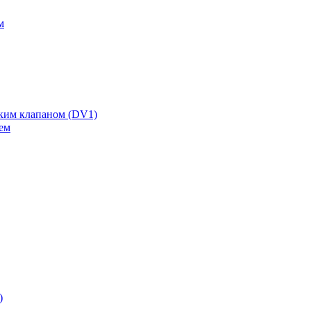
м
ским клапаном (DV1)
ем
)