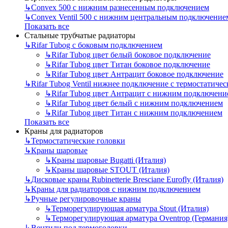
↳
Convex 500 с нижним разнесенным подключением
↳
Convex Ventil 500 с нижним центральным подключение
Показать все
Стальные трубчатые радиаторы
↳
Rifar Tubog с боковым подключением
↳
Rifar Tubog цвет белый боковое подключение
↳
Rifar Tubog цвет Титан боковое подключение
↳
Rifar Tubog цвет Антрацит боковое подключение
↳
Rifar Tubog Ventil нижнее подключение с термостатиче
↳
Rifar Tubog цвет Антрацит с нижним подключени
↳
Rifar Tubog цвет белый с нижним подключением
↳
Rifar Tubog цвет Титан с нижним подключением
Показать все
Краны для радиаторов
↳
Термостатические головки
↳
Краны шаровые
↳
Краны шаровые Bugatti (Италия)
↳
Краны шаровые STOUT (Италия)
↳
Дисковые краны Rubinetterie Bresciane Eurofly (Италия)
↳
Краны для радиаторов с нижним подключением
↳
Ручные регулировочные краны
↳
Терморегулирующая арматура Stout (Италия)
↳
Терморегулирующая арматура Oventrop (Германия
↳
Вентили под термоголовки