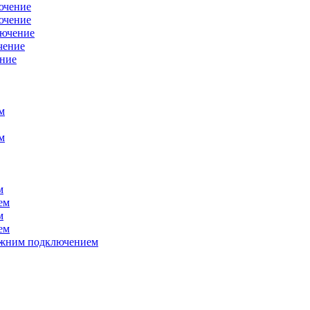
ючение
ючение
лючение
чение
ение
м
м
м
ем
м
ем
нижним подключением