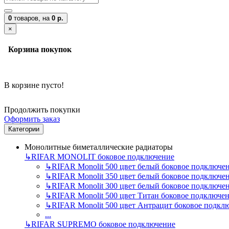
0
товаров,
на
0 р.
×
Корзина покупок
В корзине пусто!
Продолжить покупки
Оформить заказ
Категории
Монолитные биметаллические радиаторы
↳
RIFAR MONOLIT боковое подключение
↳
RIFAR Monolit 500 цвет белый боковое подключе
↳
RIFAR Monolit 350 цвет белый боковое подключе
↳
RIFAR Monolit 300 цвет белый боковое подключе
↳
RIFAR Monolit 500 цвет Титан боковое подключе
↳
RIFAR Monolit 500 цвет Антрацит боковое подкл
...
↳
RIFAR SUPREMO боковое подключение