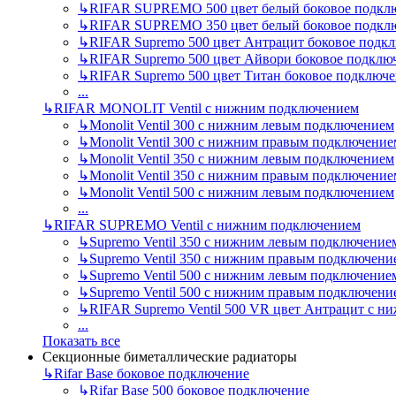
↳
RIFAR SUPREMO 500 цвет белый боковое подкл
↳
RIFAR SUPREMO 350 цвет белый боковое подкл
↳
RIFAR Supremo 500 цвет Антрацит боковое подк
↳
RIFAR Supremo 500 цвет Айвори боковое подклю
↳
RIFAR Supremo 500 цвет Титан боковое подключ
...
↳
RIFAR MONOLIT Ventil с нижним подключением
↳
Monolit Ventil 300 с нижним левым подключением
↳
Monolit Ventil 300 с нижним правым подключение
↳
Monolit Ventil 350 с нижним левым подключением
↳
Monolit Ventil 350 с нижним правым подключение
↳
Monolit Ventil 500 с нижним левым подключением
...
↳
RIFAR SUPREMO Ventil с нижним подключением
↳
Supremo Ventil 350 с нижним левым подключение
↳
Supremo Ventil 350 с нижним правым подключени
↳
Supremo Ventil 500 с нижним левым подключение
↳
Supremo Ventil 500 с нижним правым подключени
↳
RIFAR Supremo Ventil 500 VR цвет Антрацит с 
...
Показать все
Секционные биметаллические радиаторы
↳
Rifar Base боковое подключение
↳
Rifar Base 500 боковое подключение