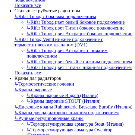
Показать все
Стальные трубчатые радиаторы
↳
Rifar Tubog с боковым подключением
↳
Rifar Tubog цвет белый боковое подключение
↳
Rifar Tubog цвет Титан боковое подключение
↳
Rifar Tubog цвет Антрацит боковое подключение
↳
Rifar Tubog Ventil нижнее подключение с
термостатическим клапаном (DV1)
↳
Rifar Tubog цвет Антрацит с нижним
подключением
↳
Rifar Tubog цвет белый с нижним подключением
↳
Rifar Tubog цвет Титан с нижним подключением
Показать все
Краны для радиаторов
↳
Термостатические головки
↳
Краны шаровые
↳
Краны шаровые Bugatti (Италия)
↳
Краны шаровые STOUT (Италия)
↳
Дисковые краны Rubinetterie Bresciane Eurofly (Италия)
↳
Краны для радиаторов с нижним подключением
↳
Ручные регулировочные краны
↳
Терморегулирующая арматура Stout (Италия)
↳
Терморегулирующая арматура Oventrop