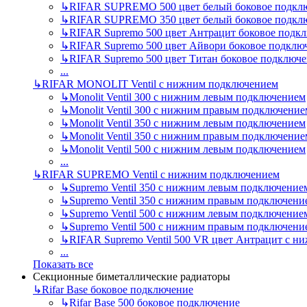
↳
RIFAR SUPREMO 500 цвет белый боковое подкл
↳
RIFAR SUPREMO 350 цвет белый боковое подкл
↳
RIFAR Supremo 500 цвет Антрацит боковое подк
↳
RIFAR Supremo 500 цвет Айвори боковое подклю
↳
RIFAR Supremo 500 цвет Титан боковое подключ
...
↳
RIFAR MONOLIT Ventil с нижним подключением
↳
Monolit Ventil 300 с нижним левым подключением
↳
Monolit Ventil 300 с нижним правым подключение
↳
Monolit Ventil 350 с нижним левым подключением
↳
Monolit Ventil 350 с нижним правым подключение
↳
Monolit Ventil 500 с нижним левым подключением
...
↳
RIFAR SUPREMO Ventil с нижним подключением
↳
Supremo Ventil 350 с нижним левым подключение
↳
Supremo Ventil 350 с нижним правым подключени
↳
Supremo Ventil 500 с нижним левым подключение
↳
Supremo Ventil 500 с нижним правым подключени
↳
RIFAR Supremo Ventil 500 VR цвет Антрацит с 
...
Показать все
Секционные биметаллические радиаторы
↳
Rifar Base боковое подключение
↳
Rifar Base 500 боковое подключение