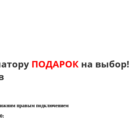
иатору
ПОДАРОК
на выбор!
в
 нижним
правым
подключением
0: