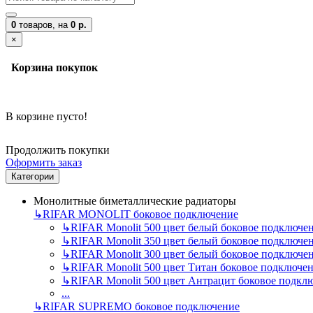
0
товаров,
на
0 р.
×
Корзина покупок
В корзине пусто!
Продолжить покупки
Оформить заказ
Категории
Монолитные биметаллические радиаторы
↳
RIFAR MONOLIT боковое подключение
↳
RIFAR Monolit 500 цвет белый боковое подключе
↳
RIFAR Monolit 350 цвет белый боковое подключе
↳
RIFAR Monolit 300 цвет белый боковое подключе
↳
RIFAR Monolit 500 цвет Титан боковое подключе
↳
RIFAR Monolit 500 цвет Антрацит боковое подкл
...
↳
RIFAR SUPREMO боковое подключение