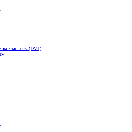
м
ским клапаном (DV1)
ем
)