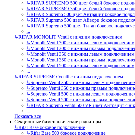
↳
RIFAR SUPREMO 500 цвет белый боковое подкл
↳
RIFAR SUPREMO 350 цвет белый боковое подкл
↳
RIFAR Supremo 500 цвет Антрацит боковое подк
↳
RIFAR Supremo 500 цвет Айвори боковое подклю
↳
RIFAR Supremo 500 цвет Титан боковое подключ
...
↳
RIFAR MONOLIT Ventil с нижним подключением
↳
Monolit Ventil 300 с нижним левым подключением
↳
Monolit Ventil 300 с нижним правым подключение
↳
Monolit Ventil 350 с нижним левым подключением
↳
Monolit Ventil 350 с нижним правым подключение
↳
Monolit Ventil 500 с нижним левым подключением
...
↳
RIFAR SUPREMO Ventil с нижним подключением
↳
Supremo Ventil 350 с нижним левым подключение
↳
Supremo Ventil 350 с нижним правым подключени
↳
Supremo Ventil 500 с нижним левым подключение
↳
Supremo Ventil 500 с нижним правым подключени
↳
RIFAR Supremo Ventil 500 VR цвет Антрацит с 
...
Показать все
Секционные биметаллические радиаторы
↳
Rifar Base боковое подключение
↳
Rifar Base 500 боковое подключение