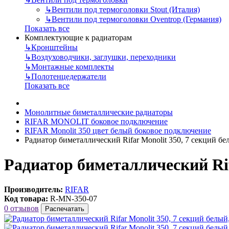
↳
Вентили под термоголовки Stout (Италия)
↳
Вентили под термоголовки Oventrop (Германия)
Показать все
Комплектующие к радиаторам
↳
Кронштейны
↳
Воздуховодчики, заглушки, переходники
↳
Монтажные комплекты
↳
Полотенцедержатели
Показать все
Монолитные биметаллические радиаторы
RIFAR MONOLIT боковое подключение
RIFAR Monolit 350 цвет белый боковое подключение
Радиатор биметаллический Rifar Monolit 350, 7 секций б
Радиатор биметаллический Rif
Производитель:
RIFAR
Код товара:
R-MN-350-07
0 отзывов
Распечатать