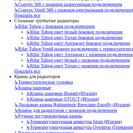
↳
Convex 500 с нижним разнесенным подключением
↳
Convex Ventil 500 с нижним центральным подключение
Показать все
Стальные трубчатые радиаторы
↳
Rifar Tubog с боковым подключением
↳
Rifar Tubog цвет белый боковое подключение
↳
Rifar Tubog цвет Титан боковое подключение
↳
Rifar Tubog цвет Антрацит боковое подключение
↳
Rifar Tubog Ventil нижнее подключение с термостатиче
↳
Rifar Tubog цвет Антрацит с нижним подключени
↳
Rifar Tubog цвет белый с нижним подключением
↳
Rifar Tubog цвет Титан с нижним подключением
Показать все
Краны для радиаторов
↳
Термостатические головки
↳
Краны шаровые
↳
Краны шаровые Bugatti (Италия)
↳
Краны шаровые STOUT (Италия)
↳
Дисковые краны Rubinetterie Bresciane Eurofly (Италия)
↳
Краны для радиаторов с нижним подключением
↳
Ручные регулировочные краны
↳
Терморегулирующая арматура Stout (Италия)
↳
Терморегулирующая арматура Oventrop (Германия
↳
Вентили под термоголовки