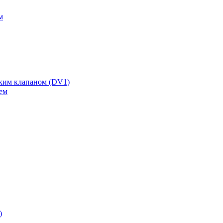
м
ским клапаном (DV1)
ем
)