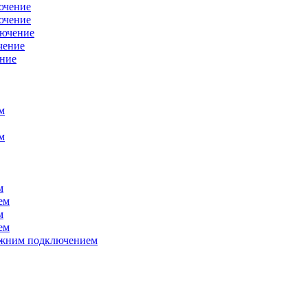
ючение
ючение
лючение
чение
ение
м
м
м
ем
м
ем
нижним подключением