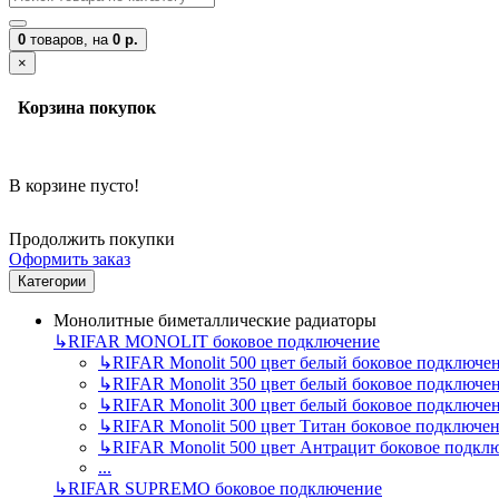
0
товаров,
на
0 р.
×
Корзина покупок
В корзине пусто!
Продолжить покупки
Оформить заказ
Категории
Монолитные биметаллические радиаторы
↳
RIFAR MONOLIT боковое подключение
↳
RIFAR Monolit 500 цвет белый боковое подключе
↳
RIFAR Monolit 350 цвет белый боковое подключе
↳
RIFAR Monolit 300 цвет белый боковое подключе
↳
RIFAR Monolit 500 цвет Титан боковое подключе
↳
RIFAR Monolit 500 цвет Антрацит боковое подкл
...
↳
RIFAR SUPREMO боковое подключение