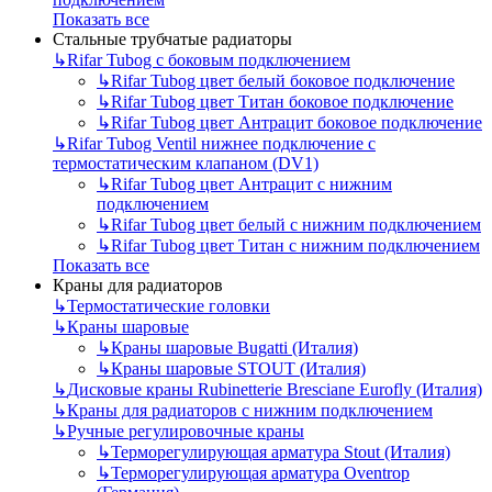
Показать все
Стальные трубчатые радиаторы
↳
Rifar Tubog с боковым подключением
↳
Rifar Tubog цвет белый боковое подключение
↳
Rifar Tubog цвет Титан боковое подключение
↳
Rifar Tubog цвет Антрацит боковое подключение
↳
Rifar Tubog Ventil нижнее подключение с
термостатическим клапаном (DV1)
↳
Rifar Tubog цвет Антрацит с нижним
подключением
↳
Rifar Tubog цвет белый с нижним подключением
↳
Rifar Tubog цвет Титан с нижним подключением
Показать все
Краны для радиаторов
↳
Термостатические головки
↳
Краны шаровые
↳
Краны шаровые Bugatti (Италия)
↳
Краны шаровые STOUT (Италия)
↳
Дисковые краны Rubinetterie Bresciane Eurofly (Италия)
↳
Краны для радиаторов с нижним подключением
↳
Ручные регулировочные краны
↳
Терморегулирующая арматура Stout (Италия)
↳
Терморегулирующая арматура Oventrop