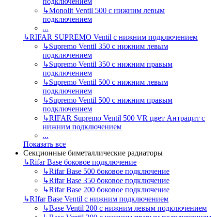
подключением
↳
Monolit Ventil 500 с нижним левым
подключением
...
↳
RIFAR SUPREMO Ventil с нижним подключением
↳
Supremo Ventil 350 с нижним левым
подключением
↳
Supremo Ventil 350 с нижним правым
подключением
↳
Supremo Ventil 500 с нижним левым
подключением
↳
Supremo Ventil 500 с нижним правым
подключением
↳
RIFAR Supremo Ventil 500 VR цвет Антрацит с
нижним подключением
...
Показать все
Секционные биметаллические радиаторы
↳
Rifar Base боковое подключение
↳
Rifar Base 500 боковое подключение
↳
Rifar Base 350 боковое подключение
↳
Rifar Base 200 боковое подключение
↳
RIfar Base Ventil с нижним подключением
↳
Base Ventil 200 с нижним левым подключением