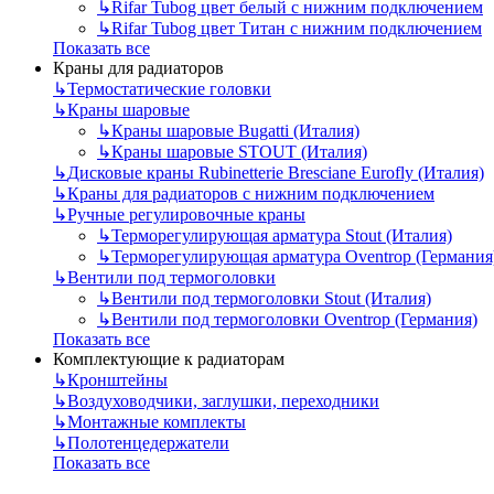
↳
Rifar Tubog цвет белый с нижним подключением
↳
Rifar Tubog цвет Титан с нижним подключением
Показать все
Краны для радиаторов
↳
Термостатические головки
↳
Краны шаровые
↳
Краны шаровые Bugatti (Италия)
↳
Краны шаровые STOUT (Италия)
↳
Дисковые краны Rubinetterie Bresciane Eurofly (Италия)
↳
Краны для радиаторов с нижним подключением
↳
Ручные регулировочные краны
↳
Терморегулирующая арматура Stout (Италия)
↳
Терморегулирующая арматура Oventrop (Германия
↳
Вентили под термоголовки
↳
Вентили под термоголовки Stout (Италия)
↳
Вентили под термоголовки Oventrop (Германия)
Показать все
Комплектующие к радиаторам
↳
Кронштейны
↳
Воздуховодчики, заглушки, переходники
↳
Монтажные комплекты
↳
Полотенцедержатели
Показать все