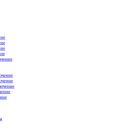
ние
ние
ние
ние
ючение
ючение
ючение
лючение
чение
ение
м