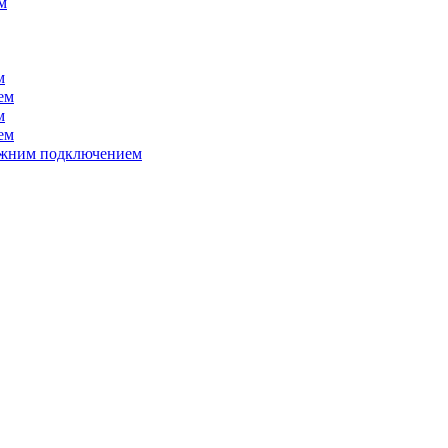
м
м
ем
м
ем
нижним подключением