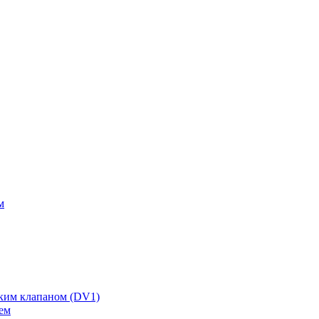
м
ским клапаном (DV1)
ем