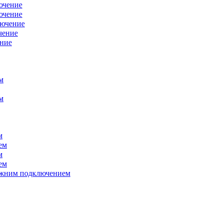
ючение
ючение
лючение
чение
ение
м
м
м
ем
м
ем
нижним подключением