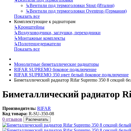
↳
Вентили под термоголовки Stout (Италия)
↳
Вентили под термоголовки Oventrop (Германия)
Показать все
Комплектующие к радиаторам
↳
Кронштейны
↳
Воздуховодчики, заглушки, переходники
↳
Монтажные комплекты
↳
Полотенцедержатели
Показать все
Монолитные биметаллические радиаторы
RIFAR SUPREMO боковое подключение
RIFAR SUPREMO 350 цвет белый боковое подключение
Биметаллический радиатор Rifar Supremo 350 8 секций б
Биметаллический радиатор Ri
Производитель:
RIFAR
Код товара:
R-SU-350-08
0 отзывов
Распечатать