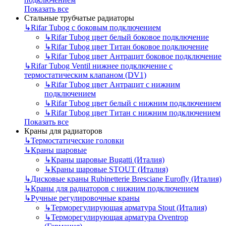
Показать все
Стальные трубчатые радиаторы
↳
Rifar Tubog с боковым подключением
↳
Rifar Tubog цвет белый боковое подключение
↳
Rifar Tubog цвет Титан боковое подключение
↳
Rifar Tubog цвет Антрацит боковое подключение
↳
Rifar Tubog Ventil нижнее подключение с
термостатическим клапаном (DV1)
↳
Rifar Tubog цвет Антрацит с нижним
подключением
↳
Rifar Tubog цвет белый с нижним подключением
↳
Rifar Tubog цвет Титан с нижним подключением
Показать все
Краны для радиаторов
↳
Термостатические головки
↳
Краны шаровые
↳
Краны шаровые Bugatti (Италия)
↳
Краны шаровые STOUT (Италия)
↳
Дисковые краны Rubinetterie Bresciane Eurofly (Италия)
↳
Краны для радиаторов с нижним подключением
↳
Ручные регулировочные краны
↳
Терморегулирующая арматура Stout (Италия)
↳
Терморегулирующая арматура Oventrop