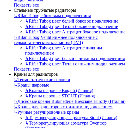
Показать все
Стальные трубчатые радиаторы
↳
Rifar Tubog с боковым подключением
↳
Rifar Tubog цвет белый боковое подключение
↳
Rifar Tubog цвет Титан боковое подключение
↳
Rifar Tubog цвет Антрацит боковое подключение
↳
Rifar Tubog Ventil нижнее подключение с
термостатическим клапаном (DV1)
↳
Rifar Tubog цвет Антрацит с нижним
подключением
↳
Rifar Tubog цвет белый с нижним подключением
↳
Rifar Tubog цвет Титан с нижним подключением
Показать все
Краны для радиаторов
↳
Термостатические головки
↳
Краны шаровые
↳
Краны шаровые Bugatti (Италия)
↳
Краны шаровые STOUT (Италия)
↳
Дисковые краны Rubinetterie Bresciane Eurofly (Италия)
↳
Краны для радиаторов с нижним подключением
↳
Ручные регулировочные краны
↳
Терморегулирующая арматура Stout (Италия)
↳
Терморегулирующая арматура Oventrop