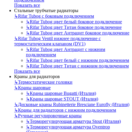
Показать все
Стальные трубчатые радиаторы
↳
Rifar Tubog с боковым подключением
↳
Rifar Tubog цвет белый боковое подключение
↳
Rifar Tubog цвет Титан боковое подключение
↳
Rifar Tubog цвет Антрацит боковое подключение
↳
Rifar Tubog Ventil нижнее подключение с
термостатическим клапаном (DV1)
↳
Rifar Tubog цвет Антрацит с нижним
подключением
↳
Rifar Tubog цвет белый с нижним подключением
↳
Rifar Tubog цвет Титан с нижним подключением
Показать все
Краны для радиаторов
↳
Термостатические головки
↳
Краны шаровые
↳
Краны шаровые Bugatti (Италия)
↳
Краны шаровые STOUT (Италия)
↳
Дисковые краны Rubinetterie Bresciane Eurofly (Италия)
↳
Краны для радиаторов с нижним подключением
↳
Ручные регулировочные краны
↳
Терморегулирующая арматура Stout (Италия)
↳
Терморегулирующая арматура Oventrop