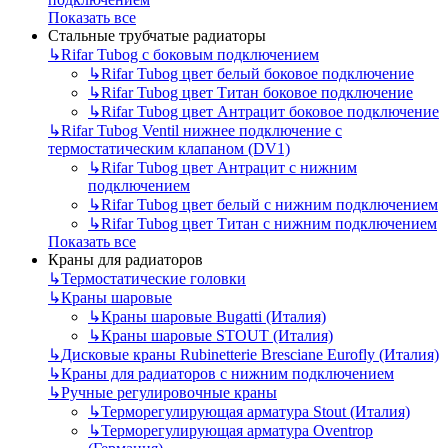
Показать все
Стальные трубчатые радиаторы
↳
Rifar Tubog с боковым подключением
↳
Rifar Tubog цвет белый боковое подключение
↳
Rifar Tubog цвет Титан боковое подключение
↳
Rifar Tubog цвет Антрацит боковое подключение
↳
Rifar Tubog Ventil нижнее подключение с
термостатическим клапаном (DV1)
↳
Rifar Tubog цвет Антрацит с нижним
подключением
↳
Rifar Tubog цвет белый с нижним подключением
↳
Rifar Tubog цвет Титан с нижним подключением
Показать все
Краны для радиаторов
↳
Термостатические головки
↳
Краны шаровые
↳
Краны шаровые Bugatti (Италия)
↳
Краны шаровые STOUT (Италия)
↳
Дисковые краны Rubinetterie Bresciane Eurofly (Италия)
↳
Краны для радиаторов с нижним подключением
↳
Ручные регулировочные краны
↳
Терморегулирующая арматура Stout (Италия)
↳
Терморегулирующая арматура Oventrop