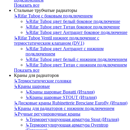
Показать все
Стальные трубчатые радиаторы
↳
Rifar Tubog с боковым подключением
↳
Rifar Tubog цвет белый боковое подключение
↳
Rifar Tubog цвет Титан боковое подключение
↳
Rifar Tubog цвет Антрацит боковое подключение
↳
Rifar Tubog Ventil нижнее подключение с
термостатическим клапаном (DV1)
↳
Rifar Tubog цвет Антрацит с нижним
подключением
↳
Rifar Tubog цвет белый с нижним подключением
↳
Rifar Tubog цвет Титан с нижним подключением
Показать все
Краны для радиаторов
↳
Термостатические головки
↳
Краны шаровые
↳
Краны шаровые Bugatti (Италия)
↳
Краны шаровые STOUT (Италия)
↳
Дисковые краны Rubinetterie Bresciane Eurofly (Италия)
↳
Краны для радиаторов с нижним подключением
↳
Ручные регулировочные краны
↳
Терморегулирующая арматура Stout (Италия)
↳
Терморегулирующая арматура Oventrop