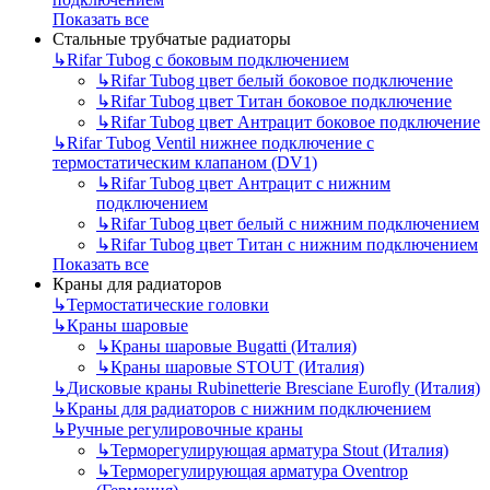
Показать все
Стальные трубчатые радиаторы
↳
Rifar Tubog с боковым подключением
↳
Rifar Tubog цвет белый боковое подключение
↳
Rifar Tubog цвет Титан боковое подключение
↳
Rifar Tubog цвет Антрацит боковое подключение
↳
Rifar Tubog Ventil нижнее подключение с
термостатическим клапаном (DV1)
↳
Rifar Tubog цвет Антрацит с нижним
подключением
↳
Rifar Tubog цвет белый с нижним подключением
↳
Rifar Tubog цвет Титан с нижним подключением
Показать все
Краны для радиаторов
↳
Термостатические головки
↳
Краны шаровые
↳
Краны шаровые Bugatti (Италия)
↳
Краны шаровые STOUT (Италия)
↳
Дисковые краны Rubinetterie Bresciane Eurofly (Италия)
↳
Краны для радиаторов с нижним подключением
↳
Ручные регулировочные краны
↳
Терморегулирующая арматура Stout (Италия)
↳
Терморегулирующая арматура Oventrop