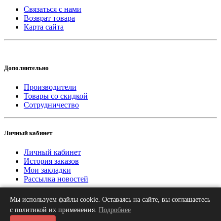
Связаться с нами
Возврат товара
Карта сайта
Дополнительно
Производители
Товары со скидкой
Сотрудничество
Личный кабинет
Личный кабинет
История заказов
Мои закладки
Рассылка новостей
Мы используем файлы cookie. Оставаясь на сайте, вы соглашаетесь
2013-2026 © «Рифар Москва»
О нас
Оплата
Доставка
Контакты
с политикой их применения.
Подробнее