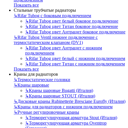
Показать все
Стальные трубчатые радиаторы
↳
Rifar Tubog с боковым подключением
↳
Rifar Tubog цвет белый боковое подключение
↳
Rifar Tubog цвет Титан боковое подключение
↳
Rifar Tubog цвет Антрацит боковое подключение
↳
Rifar Tubog Ventil нижнее подключение с
термостатическим клапаном (DV1)
↳
Rifar Tubog цвет Антрацит с нижним
подключением
↳
Rifar Tubog цвет белый с нижним подключением
↳
Rifar Tubog цвет Титан с нижним подключением
Показать все
Краны для радиаторов
↳
Термостатические головки
↳
Краны шаровые
↳
Краны шаровые Bugatti (Италия)
↳
Краны шаровые STOUT (Италия)
↳
Дисковые краны Rubinetterie Bresciane Eurofly (Италия)
↳
Краны для радиаторов с нижним подключением
↳
Ручные регулировочные краны
↳
Терморегулирующая арматура Stout (Италия)
↳
Терморегулирующая арматура Oventrop